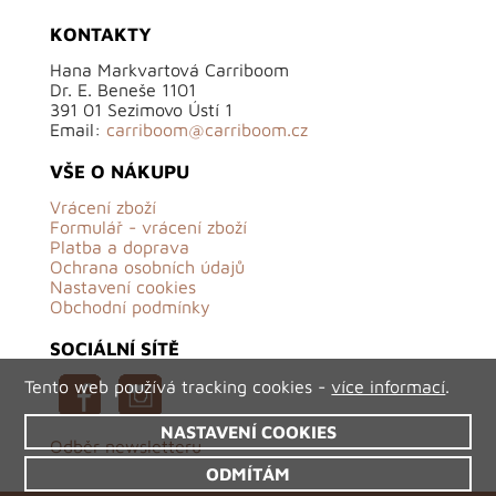
KONTAKTY
Hana Markvartová Carriboom
Dr. E. Beneše 1101
391 01 Sezimovo Ústí 1
Email:
carriboom@carriboom.cz
VŠE O NÁKUPU
Vrácení zboží
Formulář - vrácení zboží
Platba a doprava
Ochrana osobních údajů
Nastavení cookies
Obchodní podmínky
SOCIÁLNÍ SÍTĚ
Tento web používá tracking cookies -
více informací
.
NASTAVENÍ COOKIES
Odběr newsletteru
ODMÍTÁM