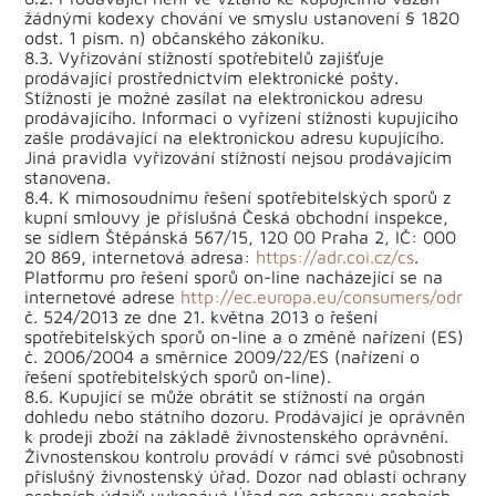
žádnými kodexy chování ve smyslu ustanovení § 1820
odst. 1 písm. n) občanského zákoníku.
8.3. Vyřizování stížností spotřebitelů zajišťuje
prodávající prostřednictvím elektronické pošty.
Stížnosti je možné zasílat na elektronickou adresu
prodávajícího. Informaci o vyřízení stížnosti kupujícího
zašle prodávající na elektronickou adresu kupujícího.
Jiná pravidla vyřizování stížností nejsou prodávajícím
stanovena.
8.4. K mimosoudnímu řešení spotřebitelských sporů z
kupní smlouvy je příslušná Česká obchodní inspekce,
se sídlem Štěpánská 567/15, 120 00 Praha 2, IČ: 000
20 869, internetová adresa:
https://adr.coi.cz/cs
.
Platformu pro řešení sporů on-line nacházející se na
internetové adrese
http://ec.europa.eu/consumers/odr
č. 524/2013 ze dne 21. května 2013 o řešení
spotřebitelských sporů on-line a o změně nařízení (ES)
č. 2006/2004 a směrnice 2009/22/ES (nařízení o
řešení spotřebitelských sporů on-line).
8.6. Kupující se může obrátit se stížností na orgán
dohledu nebo státního dozoru. Prodávající je oprávněn
k prodeji zboží na základě živnostenského oprávnění.
Živnostenskou kontrolu provádí v rámci své působnosti
příslušný živnostenský úřad. Dozor nad oblastí ochrany