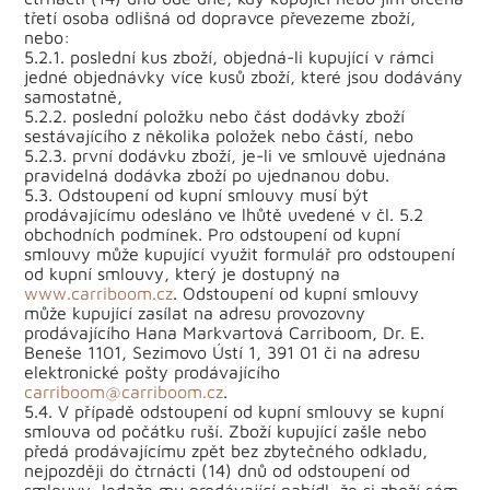
třetí osoba odlišná od dopravce převezeme zboží,
nebo:
5.2.1. poslední kus zboží, objedná-li kupující v rámci
jedné objednávky více kusů zboží, které jsou dodávány
samostatně,
5.2.2. poslední položku nebo část dodávky zboží
sestávajícího z několika položek nebo částí, nebo
5.2.3. první dodávku zboží, je-li ve smlouvě ujednána
pravidelná dodávka zboží po ujednanou dobu.
5.3. Odstoupení od kupní smlouvy musí být
prodávajícímu odesláno ve lhůtě uvedené v čl. 5.2
obchodních podmínek. Pro odstoupení od kupní
smlouvy může kupující využit formulář pro odstoupení
od kupní smlouvy, který je dostupný na
www.carriboom.cz
. Odstoupení od kupní smlouvy
může kupující zasílat na adresu provozovny
prodávajícího Hana Markvartová Carriboom, Dr. E.
Beneše 1101, Sezimovo Ústí 1, 391 01 či na adresu
elektronické pošty prodávajícího
carriboom@carriboom.cz
.
5.4. V případě odstoupení od kupní smlouvy se kupní
smlouva od počátku ruší. Zboží kupující zašle nebo
předá prodávajícímu zpět bez zbytečného odkladu,
nejpozději do čtrnácti (14) dnů od odstoupení od