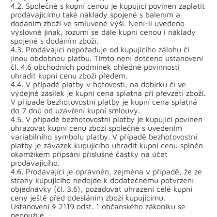
4.2. Společně s kupní cenou je kupující povinen zaplatit
prodávajícímu také náklady spojené s balením a
dodáním zboží ve smluvené výši. Není-li uvedeno
výslovně jinak, rozumí se dále kupní cenou i náklady
spojené s dodáním zboží.
4.3. Prodávající nepožaduje od kupujícího zálohu či
jinou obdobnou platbu. Tímto není dotčeno ustanovení
čl. 4.6 obchodních podmínek ohledně povinnosti
uhradit kupní cenu zboží předem.
4.4. V případě platby v hotovosti, na dobírku či ve
výdejně zásilek je kupní cena splatná při převzetí zboží.
V případě bezhotovostní platby je kupní cena splatná
do 7 dnů od uzavření kupní smlouvy.
4.5. V případě bezhotovostní platby je kupující povinen
uhrazovat kupní cenu zboží společně s uvedením
variabilního symbolu platby. V případě bezhotovostní
platby je závazek kupujícího uhradit kupní cenu splněn
okamžikem připsání příslušné částky na účet
prodávajícího.
4.6. Prodávající je oprávněn, zejména v případě, že ze
strany kupujícího nedojde k dodatečnému potvrzení
objednávky (čl. 3.6), požadovat uhrazení celé kupní
ceny ještě před odesláním zboží kupujícímu.
Ustanovení § 2119 odst. 1 občanského zákoníku se
nepoužije.