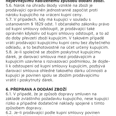
nejlevnějšímu nabízenému způsobu dodání zboží.
5.6. Nárok na úhradu škody vzniklé na zboží je
prodávající oprávněn jednostranně započíst proti
nároku kupujícího na vrácení kupní ceny.
5.7. V případech, kdy má kupující v souladu s
ustanovením § 1829 odst. 1 občanského zákoníku právo
od kupní smlouvy odstoupit, je prodávající také
oprávněn kdykoliv od kupní smlouvy odstoupit, a to až
do doby převzetí zboží kupujícím. V takovém případě
vrátí prodávající kupujícímu kupní cenu bez zbytečného
odkladu, a to bezhotovostně na účet určený kupujícím.
5.8. Je-li společně se zbožím poskytnut kupujícímu
dárek, je darovací smlouva mezi prodávajícím a
kupujícím uzavřena s rozvazovací podmínkou, že dojde-
li k odstoupení od kupní smlouvy kupujícím, pozbývá
darovací smlouva ohledně takového dárku účinnosti a
kupující je povinen spolu se zbožím prodávajícímu
vrátit i poskytnutý dárek.
6. PŘEPRAVA A DODÁNÍ ZBOŽÍ
6.1. V případě, že je způsob dopravy smluven na
základě zvláštního požadavku kupujícího, nese kupující
riziko a případné dodatečné náklady spojené s tímto
způsobem dopravy.
6.2. Je-li prodávající podle kupní smlouvy povinen