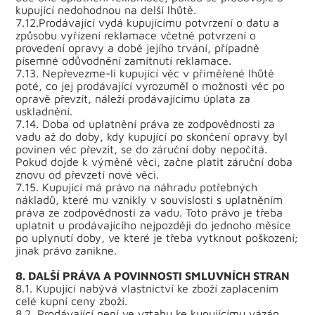
kupující nedohodnou na delší lhůtě.
7.12.Prodávající vydá kupujícímu potvrzení o datu a
způsobu vyřízení reklamace včetně potvrzení o
provedení opravy a době jejího trvání, případně
písemné odůvodnění zamítnutí reklamace.
7.13. Nepřevezme-li kupující věc v přiměřené lhůtě
poté, co jej prodávající vyrozuměl o možnosti věc po
opravě převzít, náleží prodávajícímu úplata za
uskladnění.
7.14. Doba od uplatnění práva ze zodpovědnosti za
vadu až do doby, kdy kupující po skončení opravy byl
povinen věc převzít, se do záruční doby nepočítá.
Pokud dojde k výměně věci, začne platit záruční doba
znovu od převzetí nové věci.
7.15. Kupující má právo na náhradu potřebných
nákladů, které mu vznikly v souvislosti s uplatněním
práva ze zodpovědnosti za vadu. Toto právo je třeba
uplatnit u prodávajícího nejpozději do jednoho měsíce
po uplynutí doby, ve které je třeba vytknout poškození;
jinak právo zanikne.
8. DALŠÍ PRÁVA A POVINNOSTI SMLUVNÍCH STRAN
8.1. Kupující nabývá vlastnictví ke zboží zaplacením
celé kupní ceny zboží.
8.2. Prodávající není ve vztahu ke kupujícímu vázán