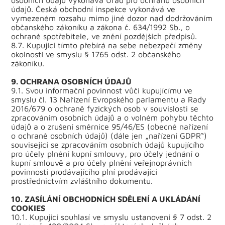
osobních údajů vykonává Úřad pro ochranu osobních
údajů. Česká obchodní inspekce vykonává ve
vymezeném rozsahu mimo jiné dozor nad dodržováním
občanského zákoníku a zákona č. 634/1992 Sb., o
ochraně spotřebitele, ve znění pozdějších předpisů.
8.7. Kupující tímto přebírá na sebe nebezpečí změny
okolností ve smyslu § 1765 odst. 2 občanského
zákoníku.
9. OCHRANA OSOBNÍCH ÚDAJŮ
9.1. Svou informační povinnost vůči kupujícímu ve
smyslu čl. 13 Nařízení Evropského parlamentu a Rady
2016/679 o ochraně fyzických osob v souvislosti se
zpracováním osobních údajů a o volném pohybu těchto
údajů a o zrušení směrnice 95/46/ES (obecné nařízení
o ochraně osobních údajů) (dále jen „nařízení GDPR“)
související se zpracováním osobních údajů kupujícího
pro účely plnění kupní smlouvy, pro účely jednání o
kupní smlouvě a pro účely plnění veřejnoprávních
povinností prodávajícího plní prodávající
prostřednictvím zvláštního dokumentu.
10. ZASÍLÁNÍ OBCHODNÍCH SDĚLENÍ A UKLÁDÁNÍ
COOKIES
10.1. Kupující souhlasí ve smyslu ustanovení § 7 odst. 2