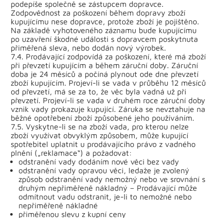
podepíše společně se zástupcem dopravce.
Zodpovědnost za poškození během dopravy zboží
kupujícímu nese dopravce, protože zboží je pojištěno.
Na základě vyhotoveného záznamu bude kupujícímu
po uzavření škodné události s dopravcem poskytnuta
přiměřená sleva, nebo dodán nový výrobek.
7.4. Prodávající zodpovídá za poškození, které má zboží
při převzetí kupujícím a během záruční doby. Záruční
doba je 24 měsíců a počíná plynout ode dne převzetí
zboží kupujícím. Projeví-li se vada v průběhu 12 měsíců
od převzetí, má se za to, že věc byla vadná už při
převzetí. Projeví-li se vada v druhém roce záruční doby
vznik vady prokazuje kupující. Záruka se nevztahuje na
běžné opotřebení zboží způsobené jeho používáním.
7.5. Vyskytne-li se na zboží vada, pro kterou nelze
zboží využívat obvyklým způsobem, může kupující
spotřebitel uplatnit u prodávajícího právo z vadného
plnění („reklamace“) a požadovat:
odstranění vady dodáním nové věci bez vady
odstranění vady opravou věci, ledaže je zvolený
způsob odstranění vady nemožný nebo ve srovnání s
druhým nepřiměřeně nákladný – Prodávající může
odmítnout vadu odstranit, je-li to nemožné nebo
nepřiměřeně nákladné
přiměřenou slevu z kupní ceny