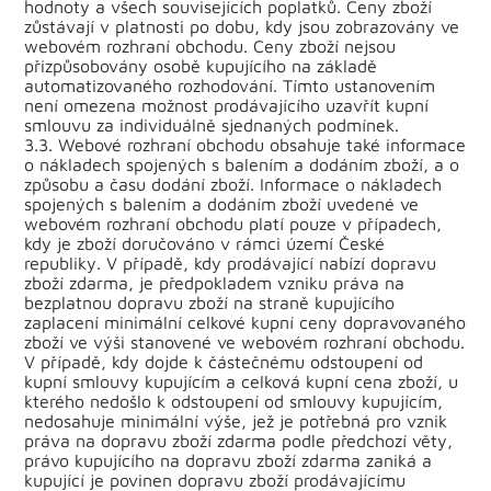
hodnoty a všech souvisejících poplatků. Ceny zboží
zůstávají v platnosti po dobu, kdy jsou zobrazovány ve
webovém rozhraní obchodu. Ceny zboží nejsou
přizpůsobovány osobě kupujícího na základě
automatizovaného rozhodování. Tímto ustanovením
není omezena možnost prodávajícího uzavřít kupní
smlouvu za individuálně sjednaných podmínek.
3.3. Webové rozhraní obchodu obsahuje také informace
o nákladech spojených s balením a dodáním zboží, a o
způsobu a času dodání zboží. Informace o nákladech
spojených s balením a dodáním zboží uvedené ve
webovém rozhraní obchodu platí pouze v případech,
kdy je zboží doručováno v rámci území České
republiky. V případě, kdy prodávající nabízí dopravu
zboží zdarma, je předpokladem vzniku práva na
bezplatnou dopravu zboží na straně kupujícího
zaplacení minimální celkové kupní ceny dopravovaného
zboží ve výši stanovené ve webovém rozhraní obchodu.
V případě, kdy dojde k částečnému odstoupení od
kupní smlouvy kupujícím a celková kupní cena zboží, u
kterého nedošlo k odstoupení od smlouvy kupujícím,
nedosahuje minimální výše, jež je potřebná pro vznik
práva na dopravu zboží zdarma podle předchozí věty,
právo kupujícího na dopravu zboží zdarma zaniká a
kupující je povinen dopravu zboží prodávajícímu