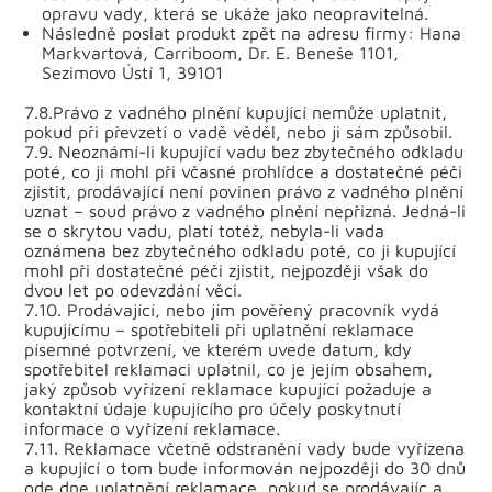
opravu vady, která se ukáže jako neopravitelná.
Následně poslat produkt zpět na adresu firmy: Hana
Markvartová, Carriboom, Dr. E. Beneše 1101,
Sezimovo Ústí 1, 39101
7.8.Právo z vadného plnění kupující nemůže uplatnit,
pokud při převzetí o vadě věděl, nebo ji sám způsobil.
7.9. Neoznámí-li kupující vadu bez zbytečného odkladu
poté, co ji mohl při včasné prohlídce a dostatečné péči
zjistit, prodávající není povinen právo z vadného plnění
uznat – soud právo z vadného plnění nepřizná. Jedná-li
se o skrytou vadu, platí totéž, nebyla-li vada
oznámena bez zbytečného odkladu poté, co ji kupující
mohl při dostatečné péči zjistit, nejpozději však do
dvou let po odevzdání věci.
7.10. Prodávající, nebo jím pověřený pracovník vydá
kupujícímu – spotřebiteli při uplatnění reklamace
písemné potvrzení, ve kterém uvede datum, kdy
spotřebitel reklamaci uplatnil, co je jejím obsahem,
jaký způsob vyřízení reklamace kupující požaduje a
kontaktní údaje kupujícího pro účely poskytnutí
informace o vyřízení reklamace.
7.11. Reklamace včetně odstranění vady bude vyřízena
a kupující o tom bude informován nejpozději do 30 dnů
ode dne uplatnění reklamace, pokud se prodávajíc a