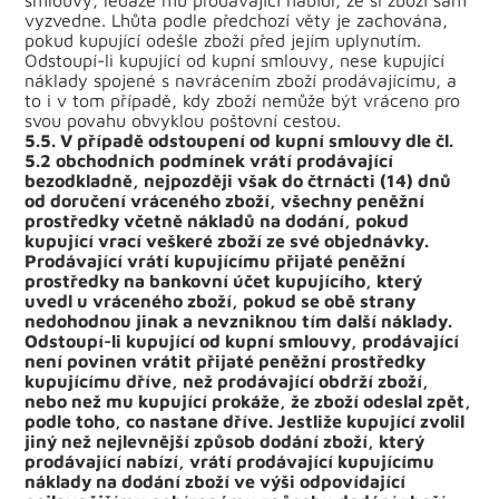
smlouvy, ledaže mu prodávající nabídl, že si zboží sám
vyzvedne. Lhůta podle předchozí věty je zachována,
pokud kupující odešle zboží před jejím uplynutím.
Odstoupí-li kupující od kupní smlouvy, nese kupující
náklady spojené s navrácením zboží prodávajícímu, a
to i v tom případě, kdy zboží nemůže být vráceno pro
svou povahu obvyklou poštovní cestou.
5.5. V případě odstoupení od kupní smlouvy dle čl.
5.2 obchodních podmínek vrátí prodávající
bezodkladně, nejpozději však do čtrnácti (14) dnů
od doručení vráceného zboží, všechny peněžní
prostředky včetně nákladů na dodání, pokud
kupující vrací veškeré zboží ze své objednávky.
Prodávající vrátí kupujícímu přijaté peněžní
prostředky na bankovní účet kupujícího, který
uvedl u vráceného zboží, pokud se obě strany
nedohodnou jinak a nevzniknou tím další náklady.
Odstoupí-li kupující od kupní smlouvy, prodávající
není povinen vrátit přijaté peněžní prostředky
kupujícímu dříve, než prodávající obdrží zboží,
nebo než mu kupující prokáže, že zboží odeslal zpět,
podle toho, co nastane dříve. Jestliže kupující zvolil
jiný než nejlevnější způsob dodání zboží, který
prodávající nabízí, vrátí prodávající kupujícímu
náklady na dodání zboží ve výši odpovídající