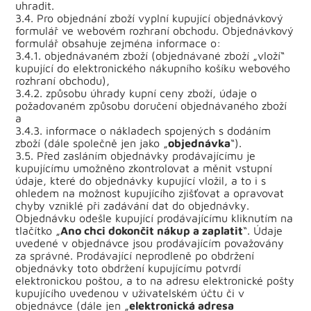
uhradit.
3.4. Pro objednání zboží vyplní kupující objednávkový
formulář ve webovém rozhraní obchodu. Objednávkový
formulář obsahuje zejména informace o:
3.4.1. objednávaném zboží (objednávané zboží „vloží“
kupující do elektronického nákupního košíku webového
rozhraní obchodu),
3.4.2. způsobu úhrady kupní ceny zboží, údaje o
požadovaném způsobu doručení objednávaného zboží
a
3.4.3. informace o nákladech spojených s dodáním
zboží (dále společně jen jako „
objednávka
“).
3.5. Před zasláním objednávky prodávajícímu je
kupujícímu umožněno zkontrolovat a měnit vstupní
údaje, které do objednávky kupující vložil, a to i s
ohledem na možnost kupujícího zjišťovat a opravovat
chyby vzniklé při zadávání dat do objednávky.
Objednávku odešle kupující prodávajícímu kliknutím na
tlačítko „
Ano chci dokončit nákup a zaplatit
“. Údaje
uvedené v objednávce jsou prodávajícím považovány
za správné. Prodávající neprodleně po obdržení
objednávky toto obdržení kupujícímu potvrdí
elektronickou poštou, a to na adresu elektronické pošty
kupujícího uvedenou v uživatelském účtu či v
objednávce (dále jen „
elektronická adresa