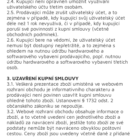
2.4. Kupující není oprávněn umožnit využívání
uživatelského účtu třetím osobám.
2.5. Prodávající může zrušit uživatelský účet, a to
zejména v případě, kdy kupující svůj uživatelský účet
déle než 1 rok nevyužívá, či v případě, kdy kupující
poruší své povinnosti z kupní smlouvy (včetně
obchodních podmínek).
2.6. Kupující bere na vědomí, že uživatelský účet
nemusí být dostupný nepřetržitě, a to zejména s
ohledem na nutnou údržbu hardwarového a
softwarového vybavení prodávajícího, popř. nutnou
údržbu hardwarového a softwarového vybavení třetích
osob.
3. UZAVŘENÍ KUPNÍ SMLOUVY
3.1. Veškerá prezentace zboží umístěná ve webovém
rozhraní obchodu je informativního charakteru a
prodávající není povinen uzavřít kupní smlouvu
ohledně tohoto zboží. Ustanovení § 1732 odst. 2
občanského zákoníku se nepoužije.
3.2. Webové rozhraní obchodu obsahuje informace o
zboží, a to včetně uvedení cen jednotlivého zboží a
nákladů za navrácení zboží, jestliže toto zboží ze své
podstaty nemůže být navráceno obvyklou poštovní
cestou. Ceny zboží jsou uvedeny včetně daně z přidané