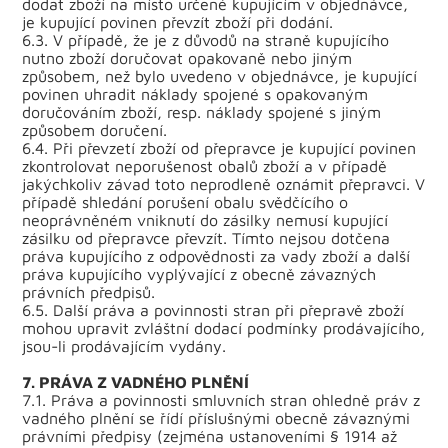
dodat zboží na místo určené kupujícím v objednávce,
je kupující povinen převzít zboží při dodání.
6.3. V případě, že je z důvodů na straně kupujícího
nutno zboží doručovat opakovaně nebo jiným
způsobem, než bylo uvedeno v objednávce, je kupující
povinen uhradit náklady spojené s opakovaným
doručováním zboží, resp. náklady spojené s jiným
způsobem doručení.
6.4. Při převzetí zboží od přepravce je kupující povinen
zkontrolovat neporušenost obalů zboží a v případě
jakýchkoliv závad toto neprodleně oznámit přepravci. V
případě shledání porušení obalu svědčícího o
neoprávněném vniknutí do zásilky nemusí kupující
zásilku od přepravce převzít. Tímto nejsou dotčena
práva kupujícího z odpovědnosti za vady zboží a další
práva kupujícího vyplývající z obecně závazných
právních předpisů.
6.5. Další práva a povinnosti stran při přepravě zboží
mohou upravit zvláštní dodací podmínky prodávajícího,
jsou-li prodávajícím vydány.
7. PRÁVA Z VADNÉHO PLNĚNÍ
7.1. Práva a povinnosti smluvních stran ohledně práv z
vadného plnění se řídí příslušnými obecně závaznými
právními předpisy (zejména ustanoveními § 1914 až