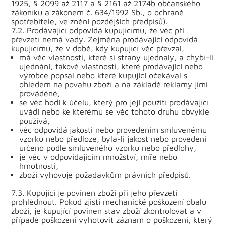
1925, § 2099 až 2117 a § 2161 až 2174b občanského
zákoníku a zákonem č. 634/1992 Sb., o ochraně
spotřebitele, ve znění pozdějších předpisů).
7.2. Prodávající odpovídá kupujícímu, že věc při
převzetí nemá vady. Zejména prodávající odpovídá
kupujícímu, že v době, kdy kupující věc převzal,
má věc vlastnosti, které si strany ujednaly, a chybí-li
ujednání, takové vlastnosti, které prodávající nebo
výrobce popsal nebo které kupující očekával s
ohledem na povahu zboží a na základě reklamy jimi
prováděné,
se věc hodí k účelu, který pro její použití prodávající
uvádí nebo ke kterému se věc tohoto druhu obvykle
používá,
věc odpovídá jakosti nebo provedením smluvenému
vzorku nebo předloze, byla-li jakost nebo provedení
určeno podle smluveného vzorku nebo předlohy,
je věc v odpovídajícím množství, míře nebo
hmotnosti,
zboží vyhovuje požadavkům právních předpisů.
7.3. Kupující je povinen zboží při jeho převzetí
prohlédnout. Pokud zjistí mechanické poškození obalu
zboží, je kupující povinen stav zboží zkontrolovat a v
případě poškození vyhotovit záznam o poškození, který