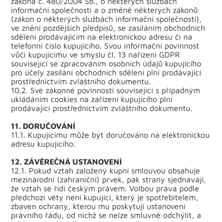
zákona č. 480/2004 Sb., o některých službách
informační společnosti a o změně některých zákonů
(zákon o některých službách informační společnosti),
ve znění pozdějších předpisů, se zasíláním obchodních
sdělení prodávajícím na elektronickou adresu či na
telefonní číslo kupujícího. Svou informační povinnost
vůči kupujícímu ve smyslu čl. 13 nařízení GDPR
související se zpracováním osobních údajů kupujícího
pro účely zasílání obchodních sdělení plní prodávající
prostřednictvím zvláštního dokumentu.
10.2. Své zákonné povinnosti související s případným
ukládáním cookies na zařízení kupujícího plní
prodávající prostřednictvím zvláštního dokumentu.
11. DORUČOVÁNÍ
11.1. Kupujícímu může být doručováno na elektronickou
adresu kupujícího.
12. ZÁVĚREČNÁ USTANOVENÍ
12.1. Pokud vztah založený kupní smlouvou obsahuje
mezinárodní (zahraniční) prvek, pak strany sjednávají,
že vztah se řídí českým právem. Volbou práva podle
předchozí věty není kupující, který je spotřebitelem,
zbaven ochrany, kterou mu poskytují ustanovení
právního řádu, od nichž se nelze smluvně odchýlit, a