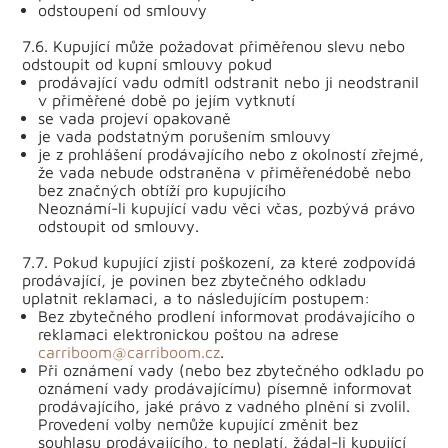
odstoupení od smlouvy
7.6. Kupující může požadovat přiměřenou slevu nebo
odstoupit od kupní smlouvy pokud
prodávající vadu odmítl odstranit nebo ji neodstranil
v přiměřené době po jejím vytknutí
se vada projeví opakovaně
je vada podstatným porušením smlouvy
je z prohlášení prodávajícího nebo z okolností zřejmé,
že vada nebude odstraněna v přiměřenédobě nebo
bez značných obtíží pro kupujícího
Neoznámí-li kupující vadu věci včas, pozbývá právo
odstoupit od smlouvy.
7.7. Pokud kupující zjistí poškození, za které zodpovídá
prodávající, je povinen bez zbytečného odkladu
uplatnit reklamaci, a to následujícím postupem:
Bez zbytečného prodlení informovat prodávajícího o
reklamaci elektronickou poštou na adrese
carriboom@carriboom.cz
.
Při oznámení vady (nebo bez zbytečného odkladu po
oznámení vady prodávajícímu) písemně informovat
prodávajícího, jaké právo z vadného plnění si zvolil.
Provedení volby nemůže kupující změnit bez
souhlasu prodávajícího, to neplatí, žádal-li kupující