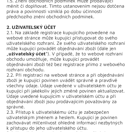
1.5. Znění obchodních podmínek může prodávající
měnit či doplňovat. Tímto ustanovením nejsou dotčena
práva a povinnosti vzniklá po dobu účinnosti
předchozího znění obchodních podmínek.
2. UŽIVATELSKÝ ÚČET
2.1. Na základě registrace kupujícího provedené na
webové stránce může kupující přistupovat do svého
uživatelského rozhraní. Ze svého uživatelského rozhraní
může kupující provádět objednávání zboží (dále jen
„
uživatelský účet
“). V případě, že to webové rozhraní
obchodu umožňuje, může kupující provádět
objednávání zboží též bez registrace přímo z webového
rozhraní obchodu.
2.2. Při registraci na webové stránce a při objednávání
zboží je kupující povinen uvádět správně a pravdivě
všechny údaje. Údaje uvedené v uživatelském účtu je
kupující při jakékoliv jejich změně povinen aktualizovat.
Údaje uvedené kupujícím v uživatelském účtu a při
objednávání zboží jsou prodávajícím považovány za
správné.
2.3. Přístup k uživatelskému účtu je zabezpečen
uživatelským jménem a heslem. Kupující je povinen
zachovávat mlčenlivost ohledně informací nezbytných
k přístupu do jeho uživatelského účtu.