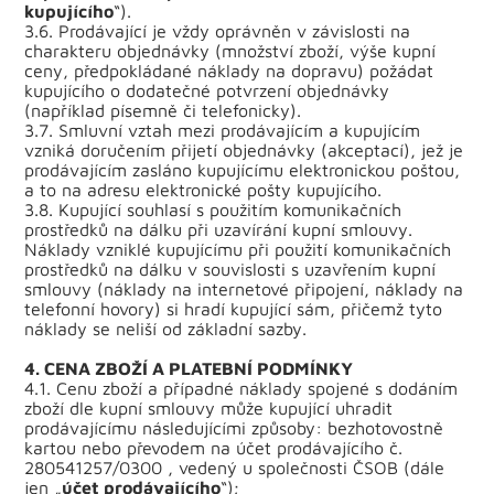
kupujícího
“).
3.6. Prodávající je vždy oprávněn v závislosti na
charakteru objednávky (množství zboží, výše kupní
ceny, předpokládané náklady na dopravu) požádat
kupujícího o dodatečné potvrzení objednávky
(například písemně či telefonicky).
3.7. Smluvní vztah mezi prodávajícím a kupujícím
vzniká doručením přijetí objednávky (akceptací), jež je
prodávajícím zasláno kupujícímu elektronickou poštou,
a to na adresu elektronické pošty kupujícího.
3.8. Kupující souhlasí s použitím komunikačních
prostředků na dálku při uzavírání kupní smlouvy.
Náklady vzniklé kupujícímu při použití komunikačních
prostředků na dálku v souvislosti s uzavřením kupní
smlouvy (náklady na internetové připojení, náklady na
telefonní hovory) si hradí kupující sám, přičemž tyto
náklady se neliší od základní sazby.
4. CENA ZBOŽÍ A PLATEBNÍ PODMÍNKY
4.1. Cenu zboží a případné náklady spojené s dodáním
zboží dle kupní smlouvy může kupující uhradit
prodávajícímu následujícími způsoby: bezhotovostně
kartou nebo převodem na účet prodávajícího č.
280541257/0300 , vedený u společnosti ČSOB (dále
jen „
účet prodávajícího
“);