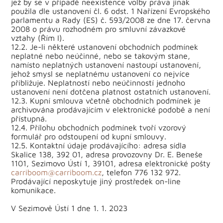
jež by se v případě neexistence volby práva jinak
použila dle ustanovení čl. 6 odst. 1 Nařízení Evropského
parlamentu a Rady (ES) č. 593/2008 ze dne 17. června
2008 o právu rozhodném pro smluvní závazkové
vztahy (Řím I).
12.2. Je-li některé ustanovení obchodních podmínek
neplatné nebo neúčinné, nebo se takovým stane,
namísto neplatných ustanovení nastoupí ustanovení,
jehož smysl se neplatnému ustanovení co nejvíce
přibližuje. Neplatností nebo neúčinností jednoho
ustanovení není dotčena platnost ostatních ustanovení.
12.3. Kupní smlouva včetně obchodních podmínek je
archivována prodávajícím v elektronické podobě a není
přístupná.
12.4. Přílohu obchodních podmínek tvoří vzorový
formulář pro odstoupení od kupní smlouvy.
12.5. Kontaktní údaje prodávajícího: adresa sídla
Skalice 138, 392 01, adresa provozovny Dr. E. Beneše
1101, Sezimovo Ústí 1, 39101, adresa elektronické pošty
carriboom@carriboom.cz
, telefon 776 132 972.
Prodávající neposkytuje jiný prostředek on-line
komunikace.
V Sezimově Ústí 1 dne 1. 1. 2023