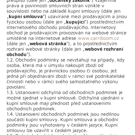
předpisů (dále jen „
občanský zákoník
“) vzájemná
práva a povinnosti smluvních stran vzniklé v
souvislosti nebo na základě kupní smlouvy (dále jen
„
kupní smlouva
“) uzavírané mezi prodávajícím a jinou
fyzickou osobou (dále jen „
kupující
“) prostřednictvím
internetového obchodu prodávajícího. Internetový
obchod je prodávajícím provozován na webové stránce
umístěné na internetové adrese
www.carriboom.cz
(dále jen „
webová stránka
“), a to prostřednictvím
rozhraní webové stránky (dále jen „
webové rozhraní
obchodu
“).
1.2. Obchodní podmínky se nevztahují na případy, kdy
osoba, která má v úmyslu nakoupit zboží od
prodávajícího, je právnickou osobou či osobou, jež
jedná při objednávání zboží v rámci své podnikatelské
činnosti nebo v rámci svého samostatného výkonu
povolání.
1.3. Ustanovení odchylná od obchodních podmínek je
možné sjednat v kupní smlouvě. Odchylná ujednání v
kupní smlouvě mají přednost před ustanoveními
obchodních podmínek.
1.4. Ustanovení obchodních podmínek jsou nedílnou
součástí kupní smlouvy. Kupní smlouva a obchodní
podmínky jsou vyhotoveny v českém jazyce. Kupní
smlouvu lze uzavřít v českém jazyce.