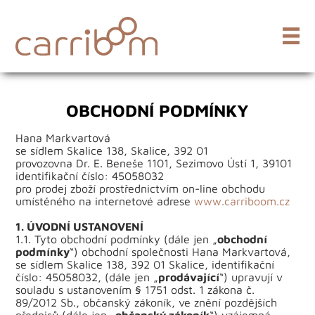
OBCHODNÍ PODMÍNKY
Hana Markvartová
se sídlem Skalice 138, Skalice, 392 01
provozovna Dr. E. Beneše 1101, Sezimovo Ústí 1, 39101
identifikační číslo: 45058032
pro prodej zboží prostřednictvím on-line obchodu
umístěného na internetové adrese
www.carriboom.cz
1. ÚVODNÍ USTANOVENÍ
1.1. Tyto obchodní podmínky (dále jen „
obchodní
podmínky
“) obchodní společnosti Hana Markvartová,
se sídlem Skalice 138, 392 01 Skalice, identifikační
číslo: 45058032, (dále jen „
prodávající
“) upravují v
souladu s ustanovením § 1751 odst. 1 zákona č.
89/2012 Sb., občanský zákoník, ve znění pozdějších