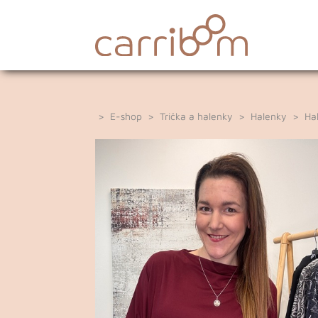
>
E-shop
>
Trička a halenky
>
Halenky
> Hal