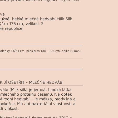
ová
ružné, hebké mléčné hedvábí Milk Silk
ška 175 cm, velikost S
ké republice.
halenky 54/64 cm, přes prsa 100 - 106 cm, délka rukávu
K JÍ OŠETŘIT - MLÉČNÉ HEDVÁBÍ
ábí (Milk silk) je jemná, hladká látka
 mléčného proteinu caseinu. Na dotek
řírodní hedvábí – je měkká, prodyšná a
pokožce. Má antibakteriální vlastnosti a
í vlhkost.
Oblečení doporučujeme prát na 30°C a