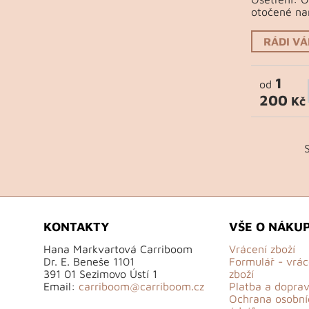
otočené na
RÁDI V
1
od
200
Kč
KONTAKTY
VŠE O NÁKU
Hana Markvartová Carriboom
Vrácení zboží
Dr. E. Beneše 1101
Formulář - vrác
391 01 Sezimovo Ústí 1
zboží
Email:
carriboom@carriboom.cz
Platba a dopra
Ochrana osobní