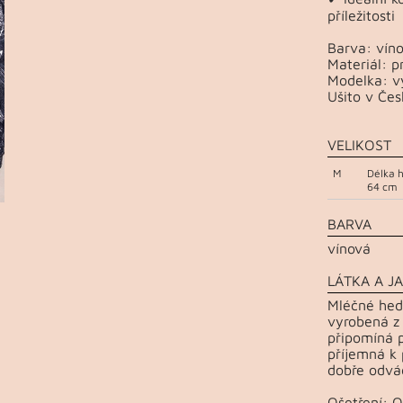
příležitosti
Barva: vín
Materiál: p
Modelka: vý
Ušito v Čes
VELIKOST
M
Délka 
64 cm
BARVA
vínová
LÁTKA A JA
Mléčné hedv
vyrobená z
připomíná p
příjemná k 
dobře odvád
Ošetření: 