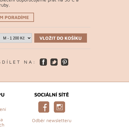
ruby.
ÁM PORADÍME
VLOŽIT DO KOŠÍKU
S D Í L E T N A :
PU
SOCIÁLNÍ SÍTĚ
ení
va
Odběr newsletteru
ch