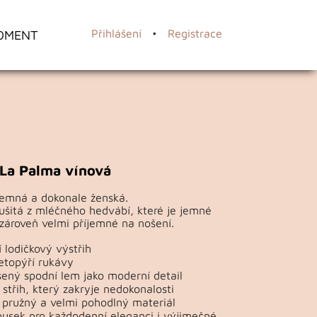
OMENT
Přihlášení
•
Registrace
La Palma vínová
jemná a dokonale ženská.
ušitá z mléčného hedvábí, které je jemné
zároveň velmi příjemné na nošení.
 lodičkový výstřih
etopýří rukávy
ený spodní lem jako moderní detail
střih, který zakryje nedokonalosti
 pružný a velmi pohodlný materiál
ousek pro každodenní eleganci i výjimečné