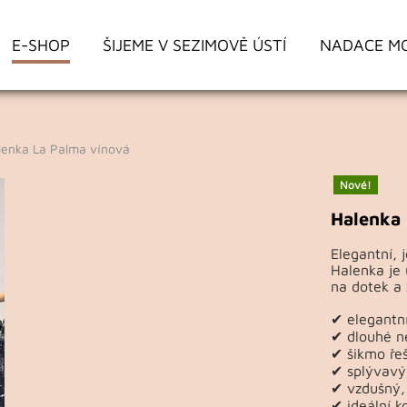
E-SHOP
ŠIJEME V SEZIMOVĚ ÚSTÍ
NADACE M
enka La Palma vínová
Nové!
Halenka 
Elegantní, 
Halenka je 
na dotek a 
✔ elegantní
✔ dlouhé n
✔ šikmo řeš
✔ splývavý 
✔ vzdušný,
✔ ideální k