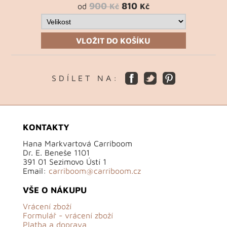
900
810
od
Kč
Kč
VLOŽIT DO KOŠÍKU
S D Í L E T N A :
KONTAKTY
Hana Markvartová Carriboom
Dr. E. Beneše 1101
391 01 Sezimovo Ústí 1
Email:
carriboom@carriboom.cz
VŠE O NÁKUPU
Vrácení zboží
Formulář - vrácení zboží
Platba a doprava