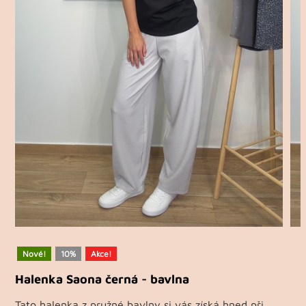
Nové!
10%
Akce!
Halenka Saona černá - bavlna
Tato halenka z pružné bavlny si vás získá hned při