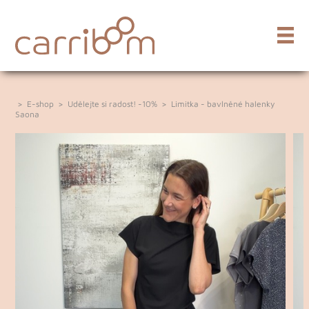
>
E-shop
>
Udělejte si radost! -10%
>
Limitka - bavlněné halenky
Saona