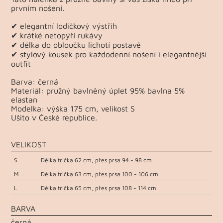
prvním nošení.
✔ elegantní lodičkový výstřih
✔ krátké netopýří rukávy
✔ délka do obloučku lichotí postavě
✔ stylový kousek pro každodenní nošení i elegantnější
outfit
Barva: černá
Materiál: pružný bavlněný úplet 95% bavlna 5%
elastan
Modelka: výška 175 cm, velikost S
Ušito v České republice.
VELIKOST
S
Délka trička 62 cm, přes prsa 94 - 98 cm
M
Délka trička 63 cm, přes prsa 100 - 106 cm
L
Délka trička 65 cm, přes prsa 108 - 114 cm
BARVA
černá