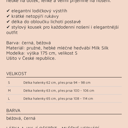
hebké na dotek, lehké a velmi příjemné na nošení.
✔ elegantní lodičkový výstřih
✔ krátké netopýří rukávy
✔ délka do obloučku lichotí postavě
✔ stylový kousek pro každodenní nošení i elegantnější
outfit
Barva: černá, béžová
Materiál: pružné, hebké mléčné hedvábí Milk Silk
Modelka: výška 175 cm, velikost S
Ušito v České republice.
VELIKOST
S
Délka halenky 62 cm, přes prsa 94 - 98 cm
M
Délka halenky 63 cm, přes prsa 100 - 106 cm
L
Délka halenky 65 cm, přes prsa 108 - 114 cm
BARVA
béžová, černá