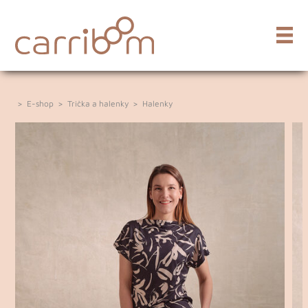
>
E-shop
>
Trička a halenky
>
Halenky