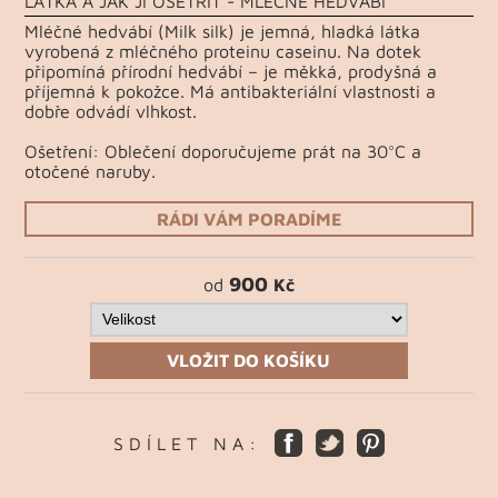
LÁTKA A JAK JÍ OŠETŘIT - MLÉČNÉ HEDVÁBÍ
Mléčné hedvábí (Milk silk) je jemná, hladká látka
vyrobená z mléčného proteinu caseinu. Na dotek
připomíná přírodní hedvábí – je měkká, prodyšná a
příjemná k pokožce. Má antibakteriální vlastnosti a
dobře odvádí vlhkost.
Ošetření: Oblečení doporučujeme prát na 30°C a
otočené naruby.
RÁDI VÁM PORADÍME
900
od
Kč
VLOŽIT DO KOŠÍKU
S D Í L E T N A :