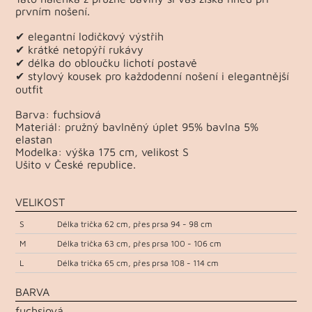
prvním nošení.
✔ elegantní lodičkový výstřih
✔ krátké netopýří rukávy
✔ délka do obloučku lichotí postavě
✔ stylový kousek pro každodenní nošení i elegantnější
outfit
Barva: fuchsiová
Materiál: pružný bavlněný úplet 95% bavlna 5%
elastan
Modelka: výška 175 cm, velikost S
Ušito v České republice.
VELIKOST
S
Délka trička 62 cm, přes prsa 94 - 98 cm
M
Délka trička 63 cm, přes prsa 100 - 106 cm
L
Délka trička 65 cm, přes prsa 108 - 114 cm
BARVA
fuchsiová