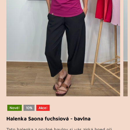
Nové!
10%
Akce!
Halenka Saona fuchsiová - bavlna
Tato halenka z pružné bavlny si vás získá hned při