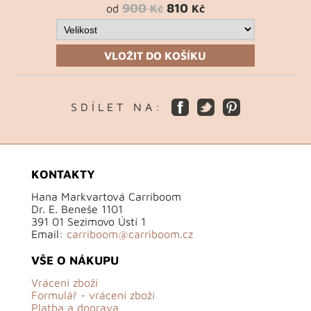
900
810
od
Kč
Kč
VLOŽIT DO KOŠÍKU
S D Í L E T N A :
KONTAKTY
Hana Markvartová Carriboom
Dr. E. Beneše 1101
391 01 Sezimovo Ústí 1
Email:
carriboom@carriboom.cz
VŠE O NÁKUPU
Vrácení zboží
Formulář - vrácení zboží
Platba a doprava