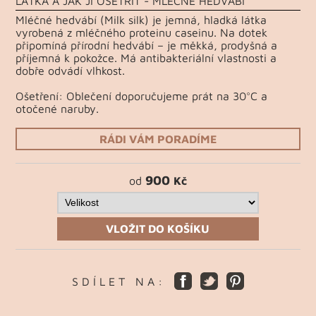
LÁTKA A JAK JÍ OŠETŘIT - MLÉČNÉ HEDVÁBÍ
Mléčné hedvábí (Milk silk) je jemná, hladká látka
vyrobená z mléčného proteinu caseinu. Na dotek
připomíná přírodní hedvábí – je měkká, prodyšná a
příjemná k pokožce. Má antibakteriální vlastnosti a
dobře odvádí vlhkost.
Ošetření: Oblečení doporučujeme prát na 30°C a
otočené naruby.
RÁDI VÁM PORADÍME
900
od
Kč
VLOŽIT DO KOŠÍKU
S D Í L E T N A :