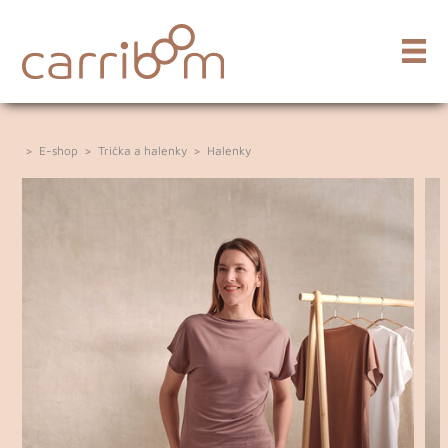
>
E-shop
>
Trička a halenky
>
Halenky