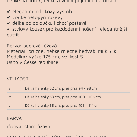
hebké na dotek, lehké a velmi příjemné na nošení.
✔ elegantní lodičkový výstřih
✔ krátké netopýří rukávy
✔ délka do obloučku lichotí postavě
✔ stylový kousek pro každodenní nošení i elegantnější
outfit
Barva: pudrově růžová
Materiál: pružné, hebké mléčné hedvábí Milk Silk
Modelka: výška 175 cm, velikost S
Ušito v České republice.
VELIKOST
S
Délka halenky 62 cm, přes prsa 94 - 98 cm
M
Délka halenky 63 cm, přes prsa 100 - 106 cm
L
Délka halenky 65 cm, přes prsa 108 - 114 cm
BARVA
růžová, starorůžová