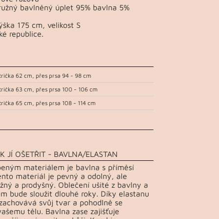
pružný bavlněný úplet 95% bavlna 5%
ška 175 cm, velikost S
ké republice.
trička 62 cm, přes prsa 94 - 98 cm
trička 63 cm, přes prsa 100 - 106 cm
trička 65 cm, přes prsa 108 - 114 cm
K JÍ OŠETŘIT - BAVLNA/ELASTAN
beným materiálem je bavlna s příměsí
ento materiál je pevný a odolný, ale
žný a prodyšný. Oblečení ušité z bavlny a
m bude sloužit dlouhé roky. Díky elastanu
 zachovává svůj tvar a pohodlně se
vašemu tělu. Bavlna zase zajišťuje