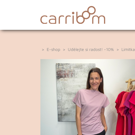
>
E-shop
>
Udělejte si radost! -10%
>
Limitk