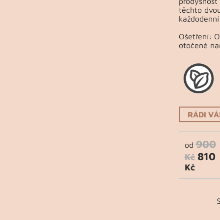
prodyšnost 
těchto dvou
každodenní 
Ošetření: 
otočené na
RÁDI V
900
od
810
Kč
Kč