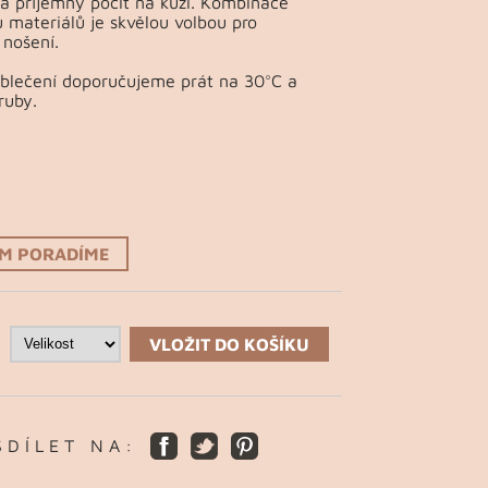
a příjemný pocit na kůži. Kombinace
 materiálů je skvělou volbou pro
nošení.
Oblečení doporučujeme prát na 30°C a
ruby.
ÁM PORADÍME
VLOŽIT DO KOŠÍKU
S D Í L E T N A :