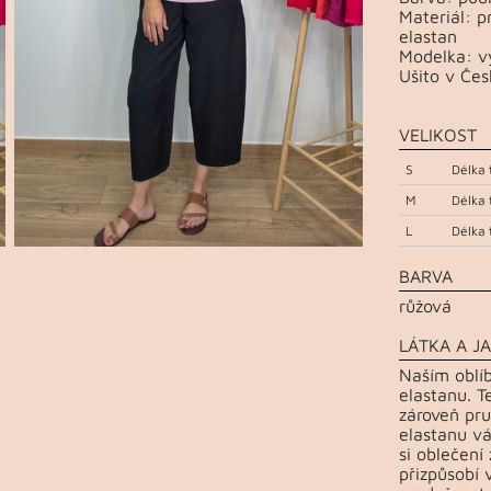
Materiál: 
elastan
Modelka: vý
Ušito v Čes
VELIKOST
S
Délka 
M
Délka 
L
Délka 
BARVA
růžová
LÁTKA A JA
Naším oblí
elastanu. T
zároveň pru
elastanu vá
si oblečení
přizpůsobí 