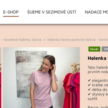
E-SHOP
ŠIJEME V SEZIMOVĚ ÚSTÍ
NADACE M
a - bavlněné halenky Saona
> Halenka Saona pudrově růžová - bavln
Nové!
10
Halenka 
Tato halenk
prvním noše
✔ elegantní
✔ krátké ne
✔ délka do 
✔ stylový k
outfit
Barva: pud