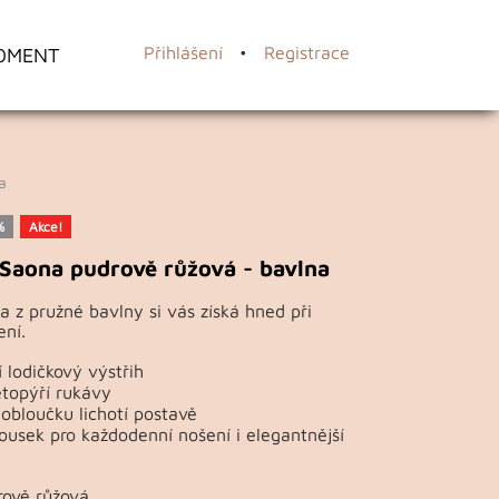
OMENT
Přihlášení
•
Registrace
a
%
Akce!
Saona pudrově růžová - bavlna
a z pružné bavlny si vás získá hned při
ní.
 lodičkový výstřih
topýří rukávy
obloučku lichotí postavě
ousek pro každodenní nošení i elegantnější
rově růžová