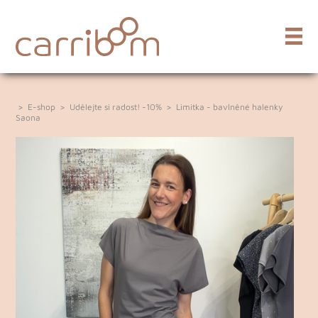
>
E-shop
>
Udělejte si radost! -10%
>
Limitka - bavlněné halenky
Saona