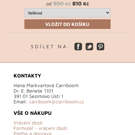
900
810
od
Kč
Kč
VLOŽIT DO KOŠÍKU
S D Í L E T N A :
KONTAKTY
Hana Markvartová Carriboom
Dr. E. Beneše 1101
391 01 Sezimovo Ústí 1
Email:
carriboom@carriboom.cz
VŠE O NÁKUPU
Vrácení zboží
Formulář - vrácení zboží
Platba a doprava