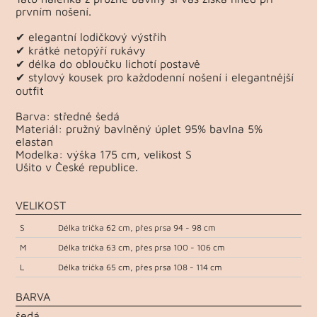
prvním nošení.
✔ elegantní lodičkový výstřih
✔ krátké netopýří rukávy
✔ délka do obloučku lichotí postavě
✔ stylový kousek pro každodenní nošení i elegantnější
outfit
Barva: středně šedá
Materiál: pružný bavlněný úplet 95% bavlna 5%
elastan
Modelka: výška 175 cm, velikost S
Ušito v České republice.
VELIKOST
S
Délka trička 62 cm, přes prsa 94 - 98 cm
M
Délka trička 63 cm, přes prsa 100 - 106 cm
L
Délka trička 65 cm, přes prsa 108 - 114 cm
BARVA
šedá