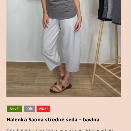
Nové!
10%
Akce!
Halenka Saona středně šedá - bavlna
Tato halenka z pružné bavlny si vás získá hned při