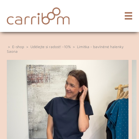
>
E-shop
>
Udělejte si radost! -10%
>
Limitka - bavlněné halenky
Saona