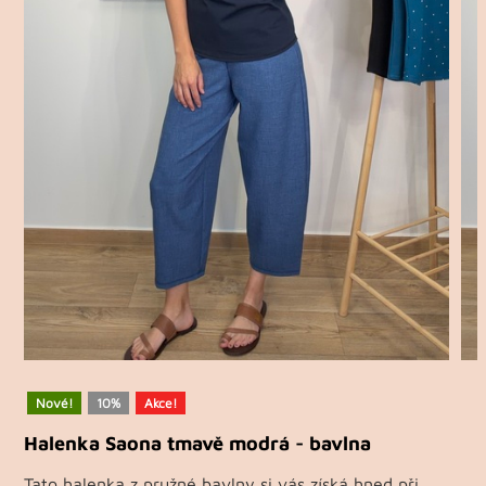
Nové!
10%
Akce!
Halenka Saona tmavě modrá - bavlna
Tato halenka z pružné bavlny si vás získá hned při