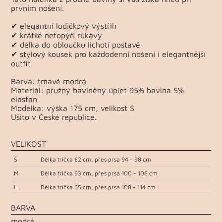
prvním nošení.
✔ elegantní lodičkový výstřih
✔ krátké netopýří rukávy
✔ délka do obloučku lichotí postavě
✔ stylový kousek pro každodenní nošení i elegantnější
outfit
Barva: tmavě modrá
Materiál: pružný bavlněný úplet 95% bavlna 5%
elastan
Modelka: výška 175 cm, velikost S
Ušito v České republice.
VELIKOST
S
Délka trička 62 cm, přes prsa 94 - 98 cm
M
Délka trička 63 cm, přes prsa 100 - 106 cm
L
Délka trička 65 cm, přes prsa 108 - 114 cm
BARVA
modrá