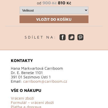
900
810
od
Kč
Kč
VLOŽIT DO KOŠÍKU
S D Í L E T N A :
KONTAKTY
Hana Markvartová Carriboom
Dr. E. Beneše 1101
391 01 Sezimovo Ústí 1
Email:
carriboom@carriboom.cz
VŠE O NÁKUPU
Vrácení zboží
Formulář - vrácení zboží
Platba a doprava