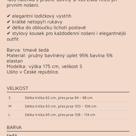
prvním nošení.
✔ elegantní lodičkový výstřih
✔ krátké netopýří rukávy
✔ délka do obloučku lichotí postavě
✔ stylový kousek pro každodenní nošení i elegantnější
outfit
Barva: tmavě šedá
Materiál: pružný bavlněný úplet 95% bavlna 5%
elastan
Modelka: výška 175 cm, velikost S
Ušito v České republice.
VELIKOST
S
Délka trička 62 cm, přes prsa 94 - 98 cm
M
Délka trička 63 cm, přes prsa 100 - 106 cm
L
Délka trička 65 cm, přes prsa 108 - 114 cm
BARVA
šedá