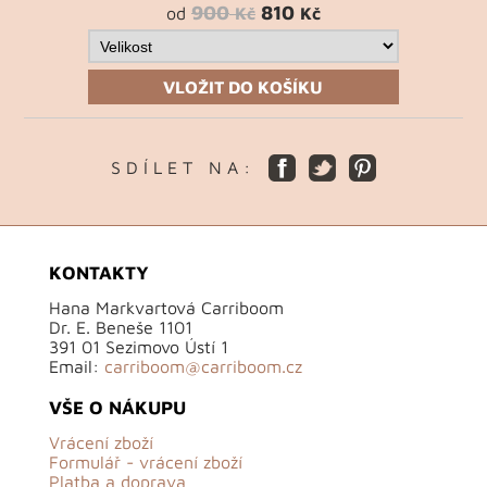
900
810
od
Kč
Kč
VLOŽIT DO KOŠÍKU
S D Í L E T N A :
KONTAKTY
Hana Markvartová Carriboom
Dr. E. Beneše 1101
391 01 Sezimovo Ústí 1
Email:
carriboom@carriboom.cz
VŠE O NÁKUPU
Vrácení zboží
Formulář - vrácení zboží
Platba a doprava