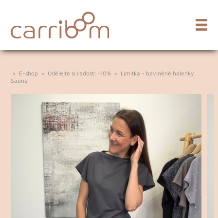
>
E-shop
>
Udělejte si radost! -10%
>
Limitka - bavlněné halenky
Saona