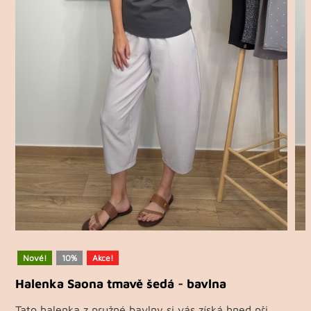
Nové!
10%
Akce!
Halenka Saona tmavě šedá - bavlna
Tato halenka z pružné bavlny si vás získá hned při