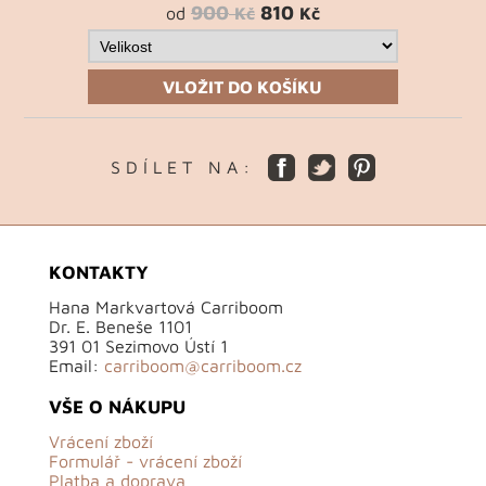
900
810
od
Kč
Kč
VLOŽIT DO KOŠÍKU
S D Í L E T N A :
KONTAKTY
Hana Markvartová Carriboom
Dr. E. Beneše 1101
391 01 Sezimovo Ústí 1
Email:
carriboom@carriboom.cz
VŠE O NÁKUPU
Vrácení zboží
Formulář - vrácení zboží
Platba a doprava