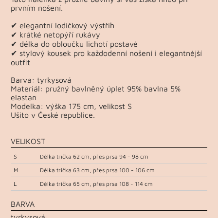
prvním nošení.
✔ elegantní lodičkový výstřih
✔ krátké netopýří rukávy
✔ délka do obloučku lichotí postavě
✔ stylový kousek pro každodenní nošení i elegantnější
outfit
Barva: tyrkysová
Materiál: pružný bavlněný úplet 95% bavlna 5%
elastan
Modelka: výška 175 cm, velikost S
Ušito v České republice.
VELIKOST
S
Délka trička 62 cm, přes prsa 94 - 98 cm
M
Délka trička 63 cm, přes prsa 100 - 106 cm
L
Délka trička 65 cm, přes prsa 108 - 114 cm
BARVA
tyrkysová