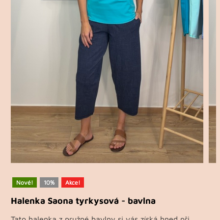
Nové!
10%
Akce!
Halenka Saona tyrkysová - bavlna
Tato halenka z pružné bavlny si vás získá hned při