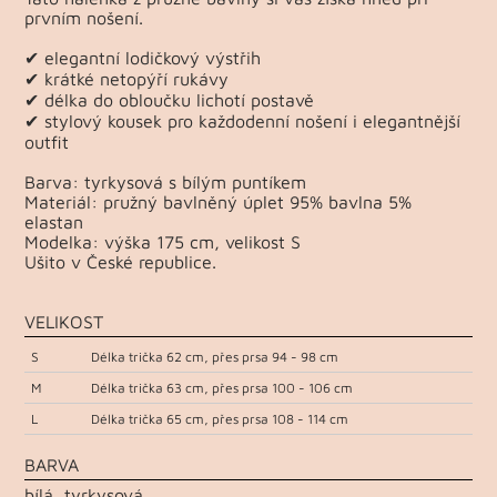
prvním nošení.
✔ elegantní lodičkový výstřih
✔ krátké netopýří rukávy
✔ délka do obloučku lichotí postavě
✔ stylový kousek pro každodenní nošení i elegantnější
outfit
Barva: tyrkysová s bílým puntíkem
Materiál: pružný bavlněný úplet 95% bavlna 5%
elastan
Modelka: výška 175 cm, velikost S
Ušito v České republice.
VELIKOST
S
Délka trička 62 cm, přes prsa 94 - 98 cm
M
Délka trička 63 cm, přes prsa 100 - 106 cm
L
Délka trička 65 cm, přes prsa 108 - 114 cm
BARVA
bílá, tyrkysová