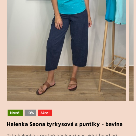
Nové!
10%
Akce!
Halenka Saona tyrkysová s puntíky - bavlna
Tato halenka z pružné bavlny si vás získá hned při