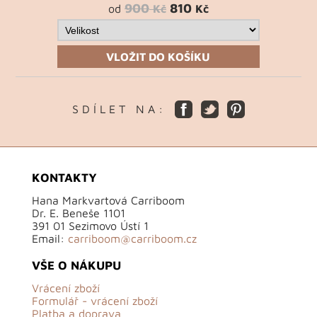
900
810
od
Kč
Kč
VLOŽIT DO KOŠÍKU
S D Í L E T N A :
KONTAKTY
Hana Markvartová Carriboom
Dr. E. Beneše 1101
391 01 Sezimovo Ústí 1
Email:
carriboom@carriboom.cz
VŠE O NÁKUPU
Vrácení zboží
Formulář - vrácení zboží
Platba a doprava