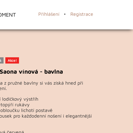
OMENT
Přihlášení
•
Registrace
%
Akce!
Saona vínová - bavlna
a z pružné bavlny si vás získá hned při
ní.
 lodičkový výstřih
topýří rukávy
obloučku lichotí postavě
ousek pro každodenní nošení i elegantnější
ová červená