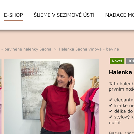
E-SHOP
ŠIJEME V SEZIMOVĚ ÚSTÍ
NADACE M
a - bavlněné halenky Saona
> Halenka Saona vínová - bavlna
Nové!
10
Halenka 
Tato halenk
prvním noše
✔ elegantní
✔ krátké ne
✔ délka do 
✔ stylový k
outfit
Barva: vín