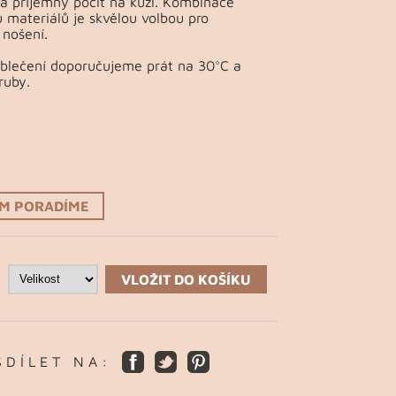
a příjemný pocit na kůži. Kombinace
 materiálů je skvělou volbou pro
nošení.
Oblečení doporučujeme prát na 30°C a
ruby.
ÁM PORADÍME
VLOŽIT DO KOŠÍKU
S D Í L E T N A :