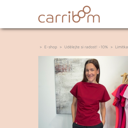
>
E-shop
>
Udělejte si radost! -10%
>
Limitk