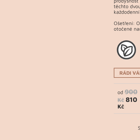
prodyšnost 
těchto dvou
každodenní 
Ošetření: 
otočené na
RÁDI V
900
od
810
Kč
Kč