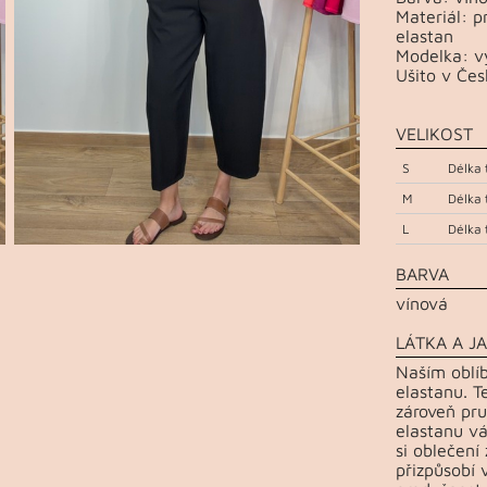
Materiál: 
elastan
Modelka: vý
Ušito v Čes
VELIKOST
S
Délka 
M
Délka 
L
Délka 
BARVA
vínová
LÁTKA A JA
Naším oblí
elastanu. T
zároveň pru
elastanu vá
si oblečení
přizpůsobí 