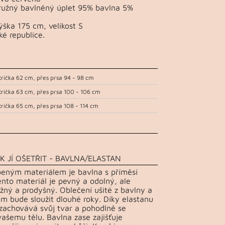
pružný bavlněný úplet 95% bavlna 5%
ška 175 cm, velikost S
ké republice.
trička 62 cm, přes prsa 94 - 98 cm
trička 63 cm, přes prsa 100 - 106 cm
trička 65 cm, přes prsa 108 - 114 cm
K JÍ OŠETŘIT - BAVLNA/ELASTAN
beným materiálem je bavlna s příměsí
ento materiál je pevný a odolný, ale
žný a prodyšný. Oblečení ušité z bavlny a
m bude sloužit dlouhé roky. Díky elastanu
 zachovává svůj tvar a pohodlně se
vašemu tělu. Bavlna zase zajišťuje