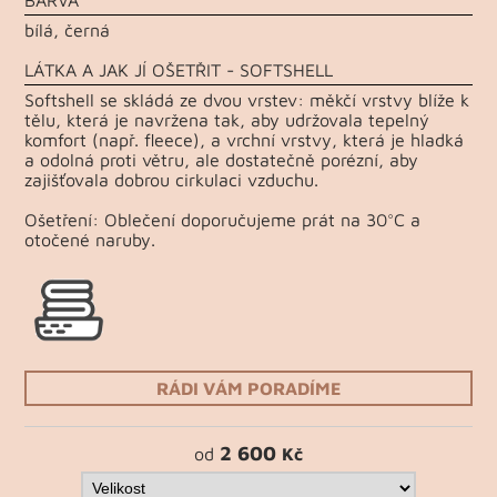
BARVA
bílá, černá
LÁTKA A JAK JÍ OŠETŘIT - SOFTSHELL
Softshell se skládá ze dvou vrstev: měkčí vrstvy blíže k
tělu, která je navržena tak, aby udržovala tepelný
komfort (např. fleece), a vrchní vrstvy, která je hladká
a odolná proti větru, ale dostatečně porézní, aby
zajišťovala dobrou cirkulaci vzduchu.
Ošetření: Oblečení doporučujeme prát na 30°C a
otočené naruby.
RÁDI VÁM PORADÍME
2 600
od
Kč