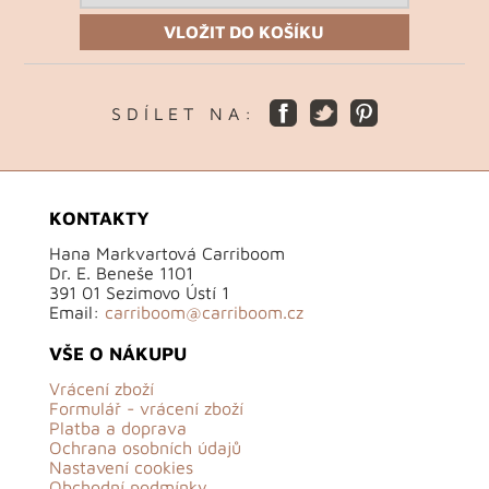
VLOŽIT DO KOŠÍKU
S D Í L E T N A :
KONTAKTY
Hana Markvartová Carriboom
Dr. E. Beneše 1101
391 01 Sezimovo Ústí 1
Email:
carriboom@carriboom.cz
VŠE O NÁKUPU
Vrácení zboží
Formulář - vrácení zboží
Platba a doprava
Ochrana osobních údajů
Nastavení cookies
Obchodní podmínky