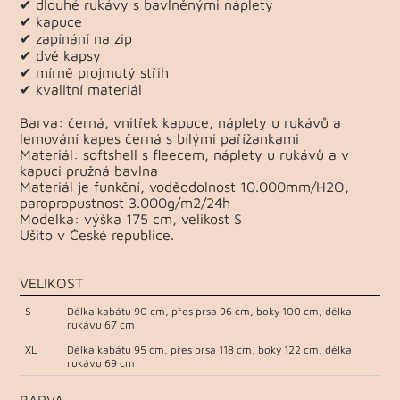
✔ dlouhé rukávy s bavlněnými náplety
✔ kapuce
✔ zapínání na zip
✔ dvě kapsy
✔ mírně projmutý střih
✔ kvalitní materiál
Barva: černá, vnitřek kapuce, náplety u rukávů a
lemování kapes černá s bílými pařížankami
Materiál: softshell s fleecem, náplety u rukávů a v
kapuci pružná bavlna
Materiál je funkční, voděodolnost 10.000mm/H2O,
paropropustnost 3.000g/m2/24h
Modelka: výška 175 cm, velikost S
Ušito v České republice.
VELIKOST
S
Délka kabátu 90 cm, přes prsa 96 cm, boky 100 cm, délka
rukávu 67 cm
XL
Délka kabátu 95 cm, přes prsa 118 cm, boky 122 cm, délka
rukávu 69 cm