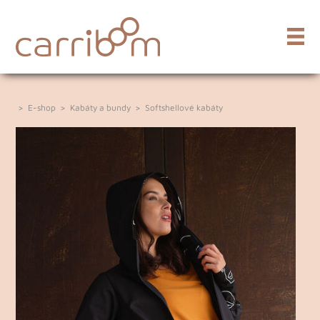
>
E-shop
>
Kabáty a bundy
>
Softshellové kabáty