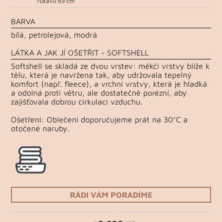
rukávu 69 cm
BARVA
bílá, petrolejová, modrá
LÁTKA A JAK JÍ OŠETŘIT - SOFTSHELL
Softshell se skládá ze dvou vrstev: měkčí vrstvy blíže k
tělu, která je navržena tak, aby udržovala tepelný
komfort (např. fleece), a vrchní vrstvy, která je hladká
a odolná proti větru, ale dostatečně porézní, aby
zajišťovala dobrou cirkulaci vzduchu.
Ošetření: Oblečení doporučujeme prát na 30°C a
otočené naruby.
RÁDI VÁM PORADÍME