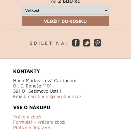
2 600
od
Kč
VLOŽIT DO KOŠÍKU
S D Í L E T N A :
KONTAKTY
Hana Markvartová Carriboom
Dr. E. Beneše 1101
391 01 Sezimovo Ústí 1
Email:
carriboom@carriboom.cz
VŠE O NÁKUPU
Vrácení zboží
Formulář - vrácení zboží
Platba a doprava