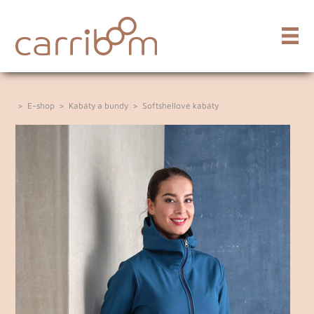
>
E-shop
>
Kabáty a bundy
>
Softshellové kabáty