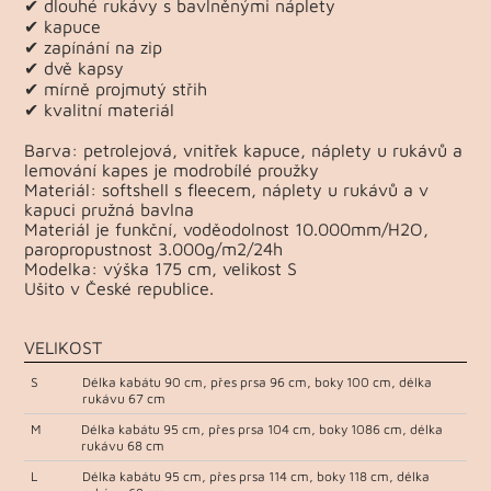
✔ dlouhé rukávy s bavlněnými náplety
✔ kapuce
✔ zapínání na zip
✔ dvě kapsy
✔ mírně projmutý střih
✔ kvalitní materiál
Barva: petrolejová, vnitřek kapuce, náplety u rukávů a
lemování kapes je modrobílé proužky
Materiál: softshell s fleecem, náplety u rukávů a v
kapuci pružná bavlna
Materiál je funkční, voděodolnost 10.000mm/H2O,
paropropustnost 3.000g/m2/24h
Modelka: výška 175 cm, velikost S
Ušito v České republice.
VELIKOST
S
Délka kabátu 90 cm, přes prsa 96 cm, boky 100 cm, délka
rukávu 67 cm
M
Délka kabátu 95 cm, přes prsa 104 cm, boky 1086 cm, délka
rukávu 68 cm
L
Délka kabátu 95 cm, přes prsa 114 cm, boky 118 cm, délka