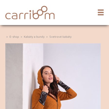
>
E-shop
>
Kabáty a bundy
>
Svetrové kabáty