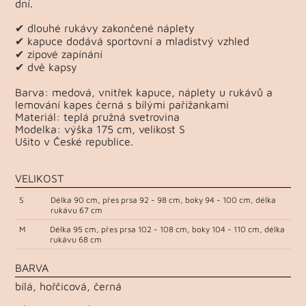
dní.
✔ dlouhé rukávy zakončené náplety
✔ kapuce dodává sportovní a mladistvý vzhled
✔ zipové zapínání
✔ dvě kapsy
Barva: medová, vnitřek kapuce, náplety u rukávů a
lemování kapes černá s bílými pařížankami
Materiál: teplá pružná svetrovina
Modelka: výška 175 cm, velikost S
Ušito v České republice.
VELIKOST
S
Délka 90 cm, přes prsa 92 - 98 cm, boky 94 - 100 cm, délka
rukávu 67 cm
M
Délka 95 cm, přes prsa 102 - 108 cm, boky 104 - 110 cm, délka
rukávu 68 cm
BARVA
bílá, hořčicová, černá