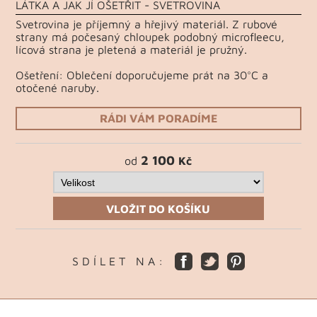
LÁTKA A JAK JÍ OŠETŘIT - SVETROVINA
Svetrovina je příjemný a hřejivý materiál. Z rubové
strany má počesaný chloupek podobný microfleecu,
lícová strana je pletená a materiál je pružný.
Ošetření: Oblečení doporučujeme prát na 30°C a
otočené naruby.
RÁDI VÁM PORADÍME
2 100
od
Kč
VLOŽIT DO KOŠÍKU
S D Í L E T N A :