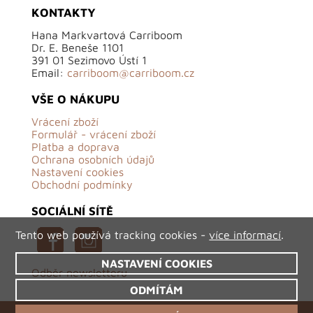
KONTAKTY
Hana Markvartová Carriboom
Dr. E. Beneše 1101
391 01 Sezimovo Ústí 1
Email:
carriboom@carriboom.cz
VŠE O NÁKUPU
Vrácení zboží
Formulář - vrácení zboží
Platba a doprava
Ochrana osobních údajů
Nastavení cookies
Obchodní podmínky
SOCIÁLNÍ SÍTĚ
Tento web používá tracking cookies -
více informací
.
NASTAVENÍ COOKIES
Odběr newsletteru
ODMÍTÁM