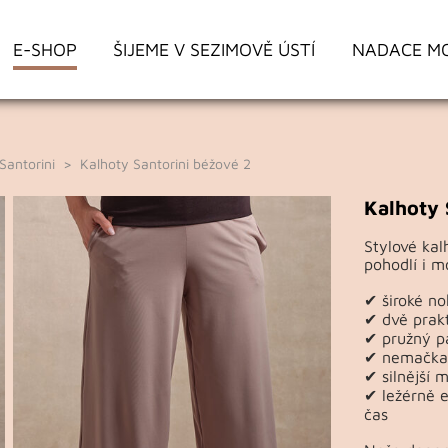
E-SHOP
ŠIJEME V SEZIMOVĚ ÚSTÍ
NADACE M
Santorini
> Kalhoty Santorini béžové 2
Kalhoty 
Stylové kal
pohodlí i m
✔ široké no
✔ dvě prak
✔ pružný p
✔ nemačkav
✔ silnější 
✔ ležérně e
čas