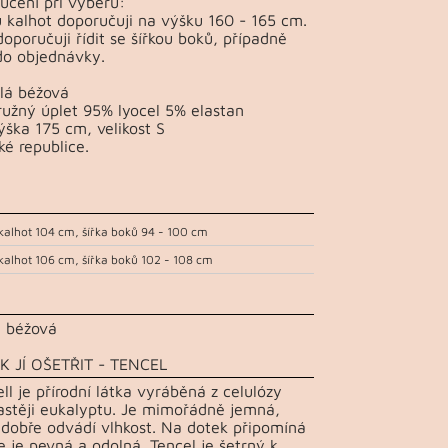
učení při výběru:
u kalhot doporučuji na výšku 160 - 165 cm.
doporučuji řídit se šířkou boků, případně
do objednávky.
lá béžová
ružný úplet 95% lyocel 5% elastan
ška 175 cm, velikost S
ké republice.
kalhot 104 cm, šířka boků 94 - 100 cm
kalhot 106 cm, šířka boků 102 - 108 cm
 béžová
K JÍ OŠETŘIT - TENCEL
ll je přírodní látka vyráběná z celulózy
astěji eukalyptu. Je mimořádně jemná,
dobře odvádí vlhkost. Na dotek připomíná
e je pevná a odolná. Tencel je šetrný k