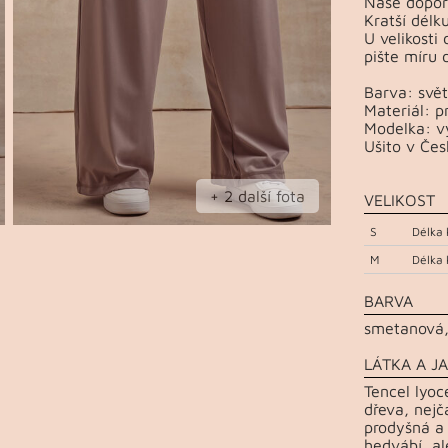
Naše dopor
Kratší délk
U velikosti 
pište míru 
Barva: svět
Materiál: p
Modelka: vý
Ušito v Čes
+ 2 další fota
VELIKOST
S
Délka 
M
Délka 
BARVA
smetanová,
LÁTKA A JA
Tencel lyoce
dřeva, nejč
prodyšná a 
hedvábí, al