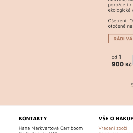
pokožce i k
ekologická 
Ošetření: 
otočené na
RÁDI V
1
od
900
Kč
KONTAKTY
VŠE O NÁKU
Hana Markvartová Carriboom
Vrácení zboží