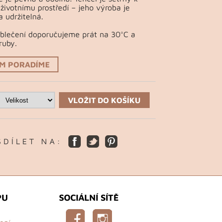
 životnímu prostředí – jeho výroba je
a udržitelná.
Oblečení doporučujeme prát na 30°C a
ruby.
ÁM PORADÍME
VLOŽIT DO KOŠÍKU
S D Í L E T N A :
PU
SOCIÁLNÍ SÍTĚ