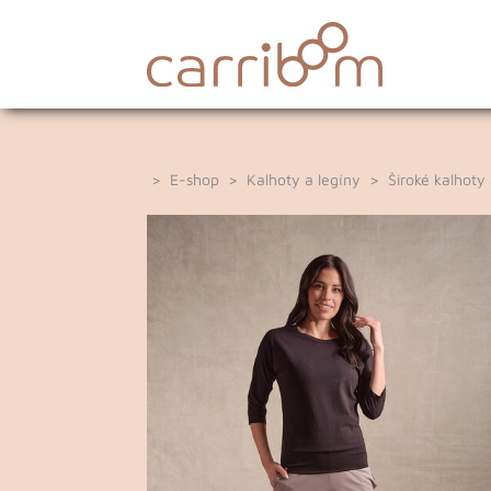
>
E-shop
>
Kalhoty a legíny
>
Široké kalhoty 