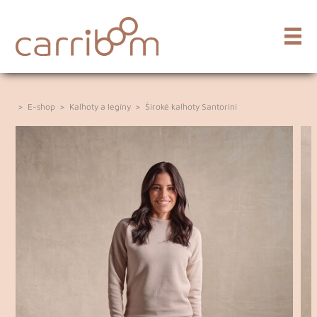
>
E-shop
>
Kalhoty a legíny
>
Široké kalhoty Santorini