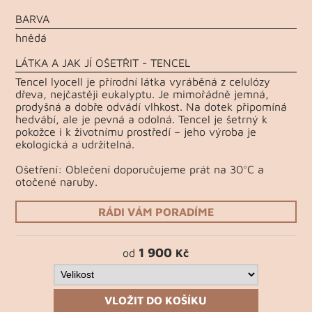
BARVA
hnědá
LÁTKA A JAK JÍ OŠETŘIT - TENCEL
Tencel lyocell je přírodní látka vyráběná z celulózy
dřeva, nejčastěji eukalyptu. Je mimořádně jemná,
prodyšná a dobře odvádí vlhkost. Na dotek připomíná
hedvábí, ale je pevná a odolná. Tencel je šetrný k
pokožce i k životnímu prostředí – jeho výroba je
ekologická a udržitelná.
Ošetření: Oblečení doporučujeme prát na 30°C a
otočené naruby.
RÁDI VÁM PORADÍME
1 900
od
Kč
VLOŽIT DO KOŠÍKU