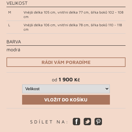
VELIKOST
M
Vnější délka 105 cm, vnitřní délka 77 cm, šířka boků 102 - 108
cm
L
Vnější délka 106 cm, vnitřní délka 78 cm, šířka boků 110 - 118
cm
BARVA
modrá
RÁDI VÁM PORADÍME
1 900
od
Kč
VLOŽIT DO KOŠÍKU
S D Í L E T N A :