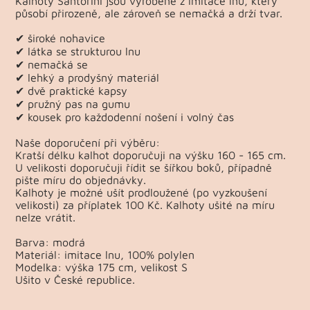
Kalhoty Santorini jsou vyrobené z imitace lnu, který
působí přirozeně, ale zároveň se nemačká a drží tvar.
✔ široké nohavice
✔ látka se strukturou lnu
✔ nemačká se
✔ lehký a prodyšný materiál
✔ dvě praktické kapsy
✔ pružný pas na gumu
✔ kousek pro každodenní nošení i volný čas
Naše doporučení při výběru:
Kratší délku kalhot doporučuji na výšku 160 - 165 cm.
U velikosti doporučuji řídit se šířkou boků, případně
pište míru do objednávky.
Kalhoty je možné ušít prodloužené (po vyzkoušení
velikosti) za příplatek 100 Kč. Kalhoty ušité na míru
nelze vrátit.
Barva: modrá
Materiál: imitace lnu, 100% polylen
Modelka: výška 175 cm, velikost S
Ušito v České republice.