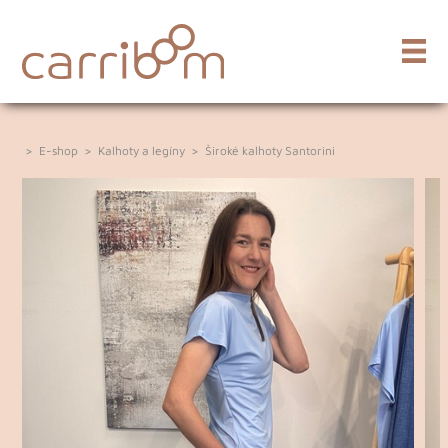
>
E-shop
>
Kalhoty a legíny
>
Široké kalhoty Santorini