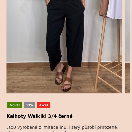
Nové!
10%
Akce!
Kalhoty Waikiki 3/4 černé
Jsou vyrobené z imitace lnu, který působí přirozeně,