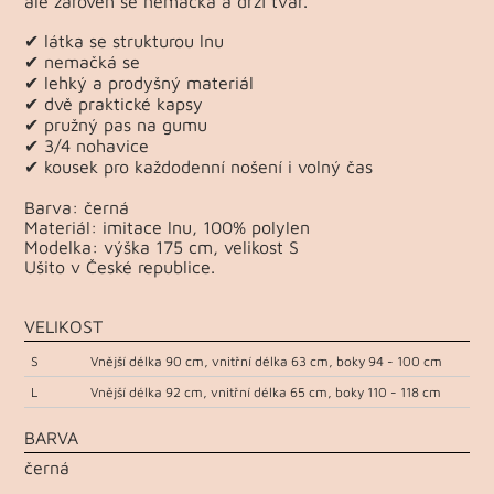
ale zároveň se nemačká a drží tvar.
✔ látka se strukturou lnu
✔ nemačká se
✔ lehký a prodyšný materiál
✔ dvě praktické kapsy
✔ pružný pas na gumu
✔ 3/4 nohavice
✔ kousek pro každodenní nošení i volný čas
Barva: černá
Materiál: imitace lnu, 100% polylen
Modelka: výška 175 cm, velikost S
Ušito v České republice.
VELIKOST
S
Vnější délka 90 cm, vnitřní délka 63 cm, boky 94 - 100 cm
L
Vnější délka 92 cm, vnitřní délka 65 cm, boky 110 - 118 cm
BARVA
černá