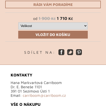
RÁDI VÁM PORADÍME
1 900
1 710
od
Kč
Kč
VLOŽIT DO KOŠÍKU
S D Í L E T N A :
KONTAKTY
Hana Markvartová Carriboom
Dr. E. Beneše 1101
391 01 Sezimovo Ústí 1
Email:
carriboom@carriboom.cz
VŠE O NÁKUPU