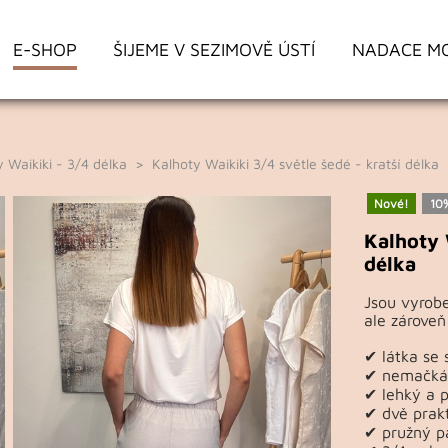
E-SHOP
ŠIJEME V SEZIMOVĚ ÚSTÍ
NADACE M
 Waikiki - 3/4 délka
> Kalhoty Waikiki 3/4 světle šedé - kratší délka
Nové!
10
Kalhoty 
délka
Jsou vyrobe
ale zároveň
✔ látka se 
✔ nemačká
✔ lehký a 
✔ dvě prak
✔ pružný p