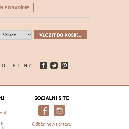
ÁM PORADÍME
VLOŽIT DO KOŠÍKU
S D Í L E T N A :
PU
SOCIÁLNÍ SÍTĚ
ení
va
Odběr newsletteru
ch