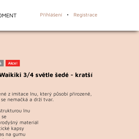
OMENT
Přihlášení
•
Registrace
%
Akce!
Waikiki 3/4 světle šedé - kratší
né z imitace lnu, který působí přirozeně,
 se nemačká a drží tvar.
strukturou lnu
 se
prodyšný materiál
tické kapsy
as na gumu