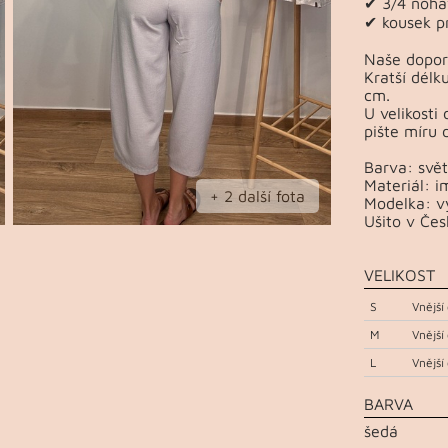
✔ 3/4 noha
✔ kousek pr
Naše dopor
Kratší délk
cm.
U velikosti 
pište míru 
Barva: svět
Materiál: i
+ 2 další fota
Modelka: vý
Ušito v Čes
VELIKOST
S
Vnější
M
Vnější
L
Vnější
BARVA
šedá