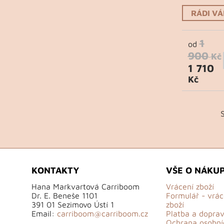
RÁDI V
1
od
900
Kč
1 710
Kč
KONTAKTY
VŠE O NÁKU
Hana Markvartová Carriboom
Vrácení zboží
Dr. E. Beneše 1101
Formulář - vrác
391 01 Sezimovo Ústí 1
zboží
Email:
carriboom@carriboom.cz
Platba a dopra
Ochrana osobní