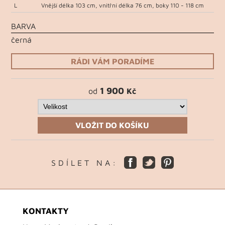
L
Vnější délka 103 cm, vnitřní délka 76 cm, boky 110 - 118 cm
BARVA
černá
RÁDI VÁM PORADÍME
1 900
od
Kč
VLOŽIT DO KOŠÍKU
S D Í L E T N A :
KONTAKTY