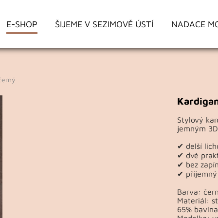
E-SHOP
ŠIJEME V SEZIMOVĚ ÚSTÍ
NADACE M
černý
Kardigan
Stylový kar
jemným 3D 
✔ delší lich
✔ dvě prak
✔ bez zapí
✔ příjemný
Barva: čer
Materiál: s
65% bavlna
Modelka: vý