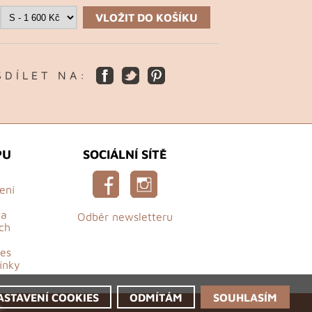
VLOŽIT DO KOŠÍKU
S D Í L E T N A :
PU
SOCIÁLNÍ SÍTĚ
ení
va
Odběr newsletteru
ch
es
ínky
ASTAVENÍ COOKIES
ODMÍTÁM
SOUHLASÍM
a.