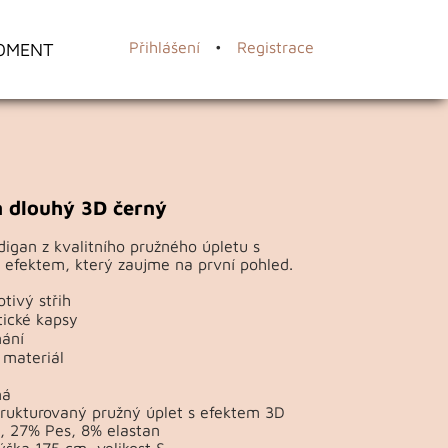
OMENT
Přihlášení
•
Registrace
 dlouhý 3D černý
digan z kvalitního pružného úpletu s
efektem, který zaujme na první pohled.
otivý střih
tické kapsy
nání
 materiál
ná
trukturovaný pružný úplet s efektem 3D
, 27% Pes, 8% elastan
ška 175 cm, velikost S