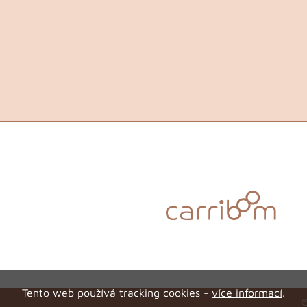
Tento web používá tracking cookies -
více informací
.
©