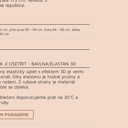
ké republice.
2 cm, přes prsa 90 - 94 cm, boky 94 - 98 cm, délka
 61 cm
K JÍ OŠETŘIT - BAVLNA/ELASTAN 3D
ný elastický úplet s efektem 3D je velmi
teriál. Díky elastanu je hodně pružný a
 nošení. Z rubové strany je materiál
bře se obléká.
Oblečení doporučujeme prát na 30°C a
ruby.
ÁM PORADÍME