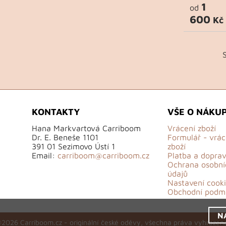
1
od
600
Kč
KONTAKTY
VŠE O NÁKU
Hana Markvartová Carriboom
Vrácení zboží
Dr. E. Beneše 1101
Formulář - vrác
391 01 Sezimovo Ústí 1
zboží
Email:
carriboom@carriboom.cz
Platba a dopra
Ochrana osobní
údajů
Nastavení cooki
Obchodní podm
N
2026 Carriboom.cz - originální české oděvy, všechna práva vyhrazen