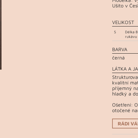
Ušito v Čes
VELIKOST
S
Délka 8
rukávu
BARVA
černá
LÁTKA A JA
Strukturova
kvalitní ma
příjemný na
hladký a do
Ošetření: 
otočené na
RÁDI V