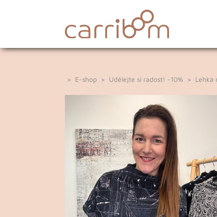
>
E-shop
>
Udělejte si radost! -10%
>
Lehká 