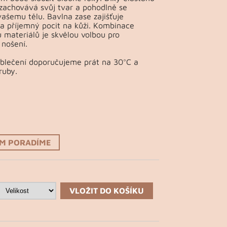
 zachovává svůj tvar a pohodlně se
vašemu tělu. Bavlna zase zajišťuje
a příjemný pocit na kůži. Kombinace
 materiálů je skvělou volbou pro
nošení.
Oblečení doporučujeme prát na 30°C a
ruby.
ÁM PORADÍME
VLOŽIT DO KOŠÍKU