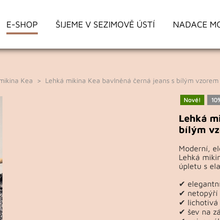
E-SHOP
ŠIJEME V SEZIMOVĚ ÚSTÍ
NADACE M
mikina Kea
> Lehká mikina Kea bavlněná černá jeans s bílým vzorem
Nové!
10
Lehká mi
bílým v
Moderní, el
Lehká miki
úpletu s el
✔ elegantní
✔ netopýří
✔ lichotivá
✔ šev na zá