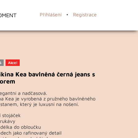
OMENT
Přihlášení
•
Registrace
%
Akce!
kina Kea bavlněná černá jeans s
zorem
egantní a nadčasová.
na Kea je vyrobená z pružného bavlněného
astanem, který je luxusní na nošení.
 stojáček
 rukávy
 délka do obloučku
dech jako rafinovaný detail