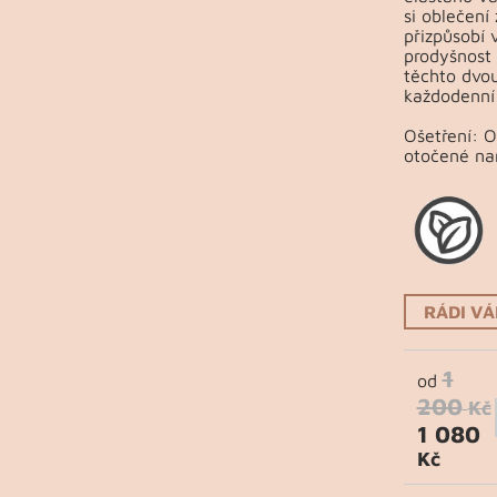
si oblečení
přizpůsobí 
prodyšnost 
těchto dvou
každodenní 
Ošetření: 
otočené na
RÁDI V
1
od
200
Kč
1 080
Kč