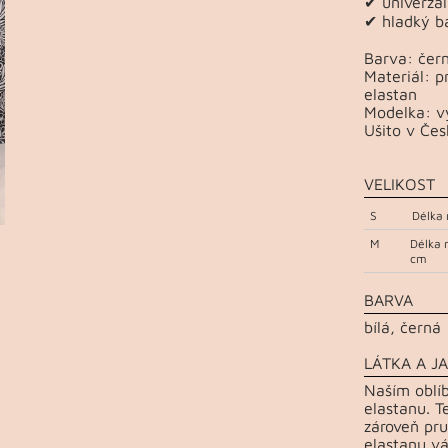
✔ univerzál
✔ hladký b
Barva: černá
Materiál: 
elastan
Modelka: vý
Ušito v Čes
VELIKOST
S
Délka 
M
Délka 
cm
BARVA
bílá, černá
LÁTKA A JA
Naším oblí
elastanu. T
zároveň pru
elastanu vá