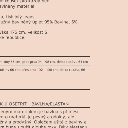
ní kousek pro každý den
avlněný materiál
, tisk bílý jeans
pružný bavlněný úplet 95% Bavlna, 5%
ška 175 cm, velikost S
ké republice.
mikiny 65 cm, přes prsa 94 - 98 cm, délka rukávu 64 cm
mikiny 66 cm, přes prsa 102 - 108 cm, délka rukávu 66
K JÍ OŠETŘIT - BAVLNA/ELASTAN
beným materiálem je bavlna s příměsí
ento materiál je pevný a odolný, ale
žný a prodyšný. Oblečení ušité z bavlny a
m bude sloužit dlouhé roky. Díky elastanu