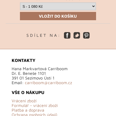
VLOŽIT DO KOŠÍKU
S D Í L E T N A :
KONTAKTY
Hana Markvartová Carriboom
Dr. E. Beneše 1101
391 01 Sezimovo Ústí 1
Email:
carriboom@carriboom.cz
VŠE O NÁKUPU
Vrácení zboží
Formulář - vrácení zboží
Platba a doprava
Ochrana osobních údajů