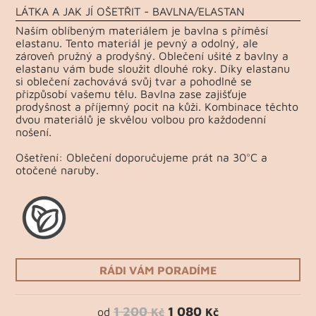
LÁTKA A JAK JÍ OŠETŘIT - BAVLNA/ELASTAN
Naším oblíbeným materiálem je bavlna s příměsí
elastanu. Tento materiál je pevný a odolný, ale
zároveň pružný a prodyšný. Oblečení ušité z bavlny a
elastanu vám bude sloužit dlouhé roky. Díky elastanu
si oblečení zachovává svůj tvar a pohodlně se
přizpůsobí vašemu tělu. Bavlna zase zajišťuje
prodyšnost a příjemný pocit na kůži. Kombinace těchto
dvou materiálů je skvělou volbou pro každodenní
nošení.
Ošetření: Oblečení doporučujeme prát na 30°C a
otočené naruby.
RÁDI VÁM PORADÍME
1 200
1 080
od
Kč
Kč