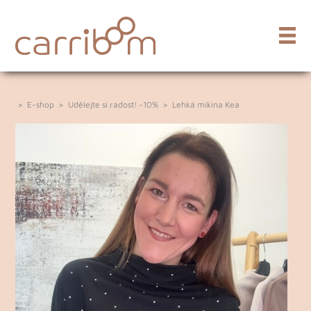
>
E-shop
>
Udělejte si radost! -10%
>
Lehká mikina Kea