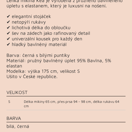
Lehká mikina Kea je vyrobená z pružného bavlněného
úpletu s elastanem, který je luxusní na nošení.
✔ elegantní stojáček
✔ netopýří rukávy
✔ lichotivá délka do obloučku
✔ šev na zádech jako rafinovaný detail
✔ univerzální kousek pro každý den
✔ hladký bavlněný materiál
Barva: černá s bílými puntíky
Materiál: pružný bavlněný úplet 95% Bavlna, 5%
elastan
Modelka: výška 175 cm, velikost S
Ušito v České republice.
VELIKOST
S
Délka mikiny 65 cm, přes prsa 94 - 98 cm, délka rukávu 64
cm
BARVA
bílá, černá