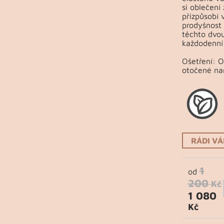
si oblečení
přizpůsobí 
prodyšnost 
těchto dvou
každodenní 
Ošetření: 
otočené na
RÁDI V
1
od
200
Kč
1 080
Kč