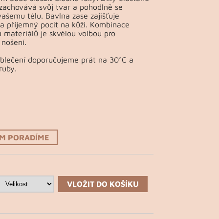
 zachovává svůj tvar a pohodlně se
vašemu tělu. Bavlna zase zajišťuje
a příjemný pocit na kůži. Kombinace
 materiálů je skvělou volbou pro
nošení.
Oblečení doporučujeme prát na 30°C a
ruby.
ÁM PORADÍME
VLOŽIT DO KOŠÍKU