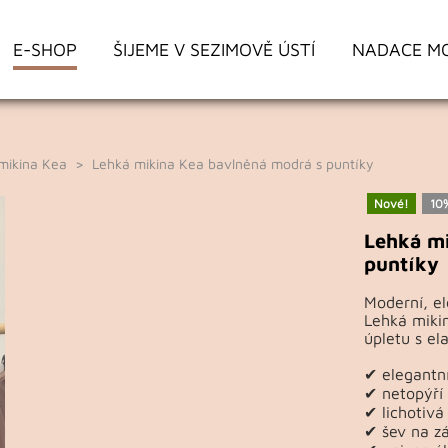
E-SHOP
ŠIJEME V SEZIMOVĚ ÚSTÍ
NADACE M
mikina Kea
> Lehká mikina Kea bavlněná modrá s puntíky
Nové!
10
Lehká mi
puntíky
Moderní, el
Lehká miki
úpletu s el
✔ elegantní
✔ netopýří
✔ lichotivá
✔ šev na zá