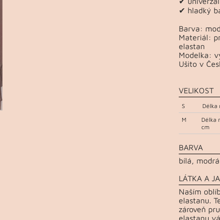
✔ univerzál
✔ hladký b
Barva: modr
Materiál: 
elastan
Modelka: vý
Ušito v Čes
VELIKOST
S
Délka 
M
Délka 
cm
BARVA
bílá, modrá
LÁTKA A JA
Naším oblí
elastanu. T
zároveň pru
elastanu vá