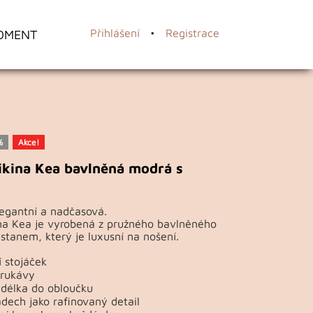
OMENT
Přihlášení
•
Registrace
%
Akce!
kina Kea bavlněná modrá s
egantní a nadčasová.
na Kea je vyrobená z pružného bavlněného
astanem, který je luxusní na nošení.
 stojáček
 rukávy
 délka do obloučku
dech jako rafinovaný detail