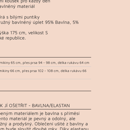
ní kousek pro každý den
avlněný materiál
á s bílými puntíky
pružný bavlněný úplet 95% Bavlna, 5%
ška 175 cm, velikost S
ké republice.
mikiny 65 cm, přes prsa 94 - 98 cm, délka rukávu 64 cm
mikiny 66 cm, přes prsa 102 - 108 cm, délka rukávu 66
K JÍ OŠETŘIT - BAVLNA/ELASTAN
beným materiálem je bavlna s příměsí
ento materiál je pevný a odolný, ale
žný a prodyšný. Oblečení ušité z bavlny a
m bude sloužit dlouhé roky. Díky elastanu