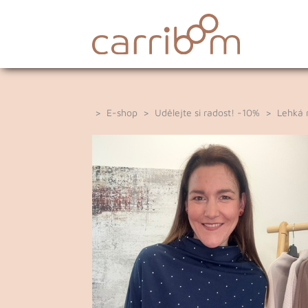
>
E-shop
>
Udělejte si radost! -10%
>
Lehká 