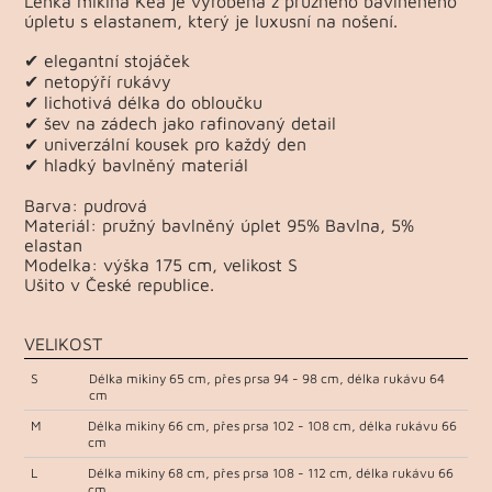
Lehká mikina Kea je vyrobená z pružného bavlněného
úpletu s elastanem, který je luxusní na nošení.
✔ elegantní stojáček
✔ netopýří rukávy
✔ lichotivá délka do obloučku
✔ šev na zádech jako rafinovaný detail
✔ univerzální kousek pro každý den
✔ hladký bavlněný materiál
Barva: pudrová
Materiál: pružný bavlněný úplet 95% Bavlna, 5%
elastan
Modelka: výška 175 cm, velikost S
Ušito v České republice.
VELIKOST
S
Délka mikiny 65 cm, přes prsa 94 - 98 cm, délka rukávu 64
cm
M
Délka mikiny 66 cm, přes prsa 102 - 108 cm, délka rukávu 66
cm
L
Délka mikiny 68 cm, přes prsa 108 - 112 cm, délka rukávu 66
cm