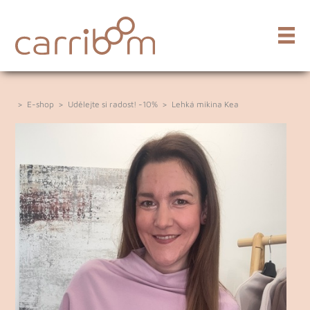
>
E-shop
>
Udělejte si radost! -10%
>
Lehká mikina Kea