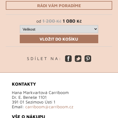
RÁDI VÁM PORADÍME
1 200
1 080
od
Kč
Kč
VLOŽIT DO KOŠÍKU
S D Í L E T N A :
KONTAKTY
Hana Markvartová Carriboom
Dr. E. Beneše 1101
391 01 Sezimovo Ústí 1
Email:
carriboom@carriboom.cz
VŠE O NÁKUPU