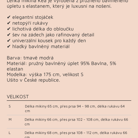
Lehká mikina Kea je vyrobená z pružného bavlněného
úpletu s elastanem, který je luxusní na nošení.
✔ elegantní stojáček
✔ netopýří rukávy
✔ lichotivá délka do obloučku
✔ šev na zádech jako rafinovaný detail
✔ univerzální kousek pro každý den
✔ hladký bavlněný materiál
Barva: tmavě modrá
Materiál: pružný bavlněný úplet 95% Bavlna, 5%
elastan
Modelka: výška 175 cm, velikost S
Ušito v České republice.
VELIKOST
S
Délka mikiny 65 cm, přes prsa 94 - 98 cm, délka rukávu 64
cm
M
Délka mikiny 66 cm, přes prsa 102 - 108 cm, délka rukávu 66
cm
L
Délka mikiny 68 cm, přes prsa 108 - 112 cm, délka rukávu 66
cm