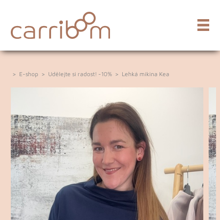
>
E-shop
>
Udělejte si radost! -10%
>
Lehká mikina Kea