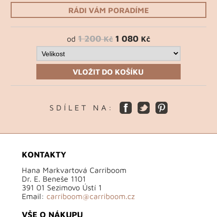
RÁDI VÁM PORADÍME
1 200
1 080
od
Kč
Kč
VLOŽIT DO KOŠÍKU
S D Í L E T N A :
KONTAKTY
Hana Markvartová Carriboom
Dr. E. Beneše 1101
391 01 Sezimovo Ústí 1
Email:
carriboom@carriboom.cz
VŠE O NÁKUPU