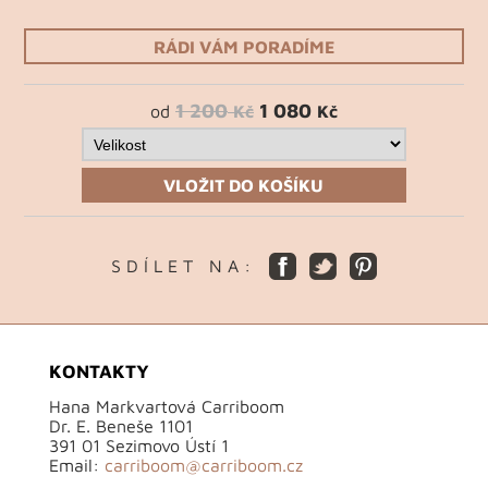
RÁDI VÁM PORADÍME
1 200
1 080
od
Kč
Kč
VLOŽIT DO KOŠÍKU
S D Í L E T N A :
KONTAKTY
Hana Markvartová Carriboom
Dr. E. Beneše 1101
391 01 Sezimovo Ústí 1
Email:
carriboom@carriboom.cz