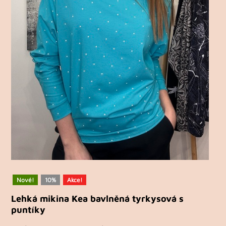
Nové!
10%
Akce!
Lehká mikina Kea bavlněná tyrkysová s
puntíky