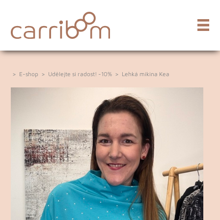
>
E-shop
>
Udělejte si radost! -10%
>
Lehká mikina Kea