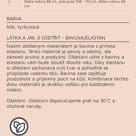
L
Délka mikiny 68 cm, přes prsa 108 - 112 cm, délka rukávu 66
cm
BARVA
bílá, tyrkysová
LÁTKA A JAK JÍ OŠETŘIT - BAVLNA/ELASTAN
Naším oblíbeným materiálem je bavlna s příměsí
elastanu. Tento materiál je pevný a odolný, ale
zároveň pružný a prodyšný. Oblečení ušité z bavlny a
elastanu vám bude sloužit dlouhé roky. Díky elastanu
si oblečení zachovává svůj tvar a pohodlně se
přizpůsobí vašemu tělu. Bavlna zase zajišťuje
prodyšnost a příjemný pocit na kůži. Kombinace těchto
dvou materiálů je skvělou volbou pro každodenní
nošení.
Ošetření: Oblečení doporučujeme prát na 30°C a
otočené naruby.