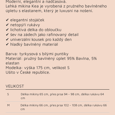
Moderní, elegantní a nadčasová.
Lehká mikina Kea je vyrobená z pružného bavlněného
úpletu s elastanem, který je luxusní na nošení.
✔ elegantní stojáček
✔ netopýří rukávy
✔ lichotivá délka do obloučku
✔ šev na zádech jako rafinovaný detail
✔ univerzální kousek pro každý den
✔ hladký bavlněný materiál
Barva: tyrkysová s bílými puntíky
Materiál: pružný bavlněný úplet 95% Bavlna, 5%
elastan
Modelka: výška 175 cm, velikost S
Ušito v České republice.
VELIKOST
S
Délka mikiny 65 cm, přes prsa 94 - 98 cm, délka rukávu 64
cm
M
Délka mikiny 66 cm, přes prsa 102 - 108 cm, délka rukávu 66
cm