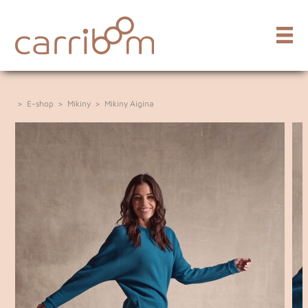
>
E-shop
>
Mikiny
>
Mikiny Aigina