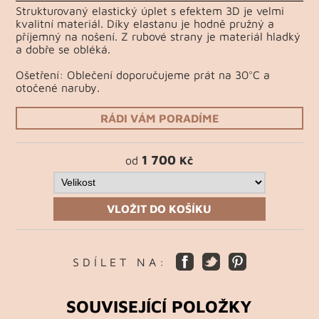
Strukturovaný elastický úplet s efektem 3D je velmi
kvalitní materiál. Díky elastanu je hodně pružný a
příjemný na nošení. Z rubové strany je materiál hladký
a dobře se obléká.
Ošetření: Oblečení doporučujeme prát na 30°C a
otočené naruby.
RÁDI VÁM PORADÍME
1 700
od
Kč
VLOŽIT DO KOŠÍKU
S D Í L E T N A :
SOUVISEJÍCÍ POLOŽKY