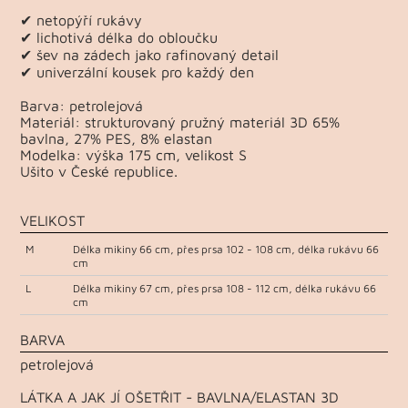
✔ netopýří rukávy
✔ lichotivá délka do obloučku
✔ šev na zádech jako rafinovaný detail
✔ univerzální kousek pro každý den
Barva: petrolejová
Materiál: strukturovaný pružný materiál 3D 65%
bavlna, 27% PES, 8% elastan
Modelka: výška 175 cm, velikost S
Ušito v České republice.
VELIKOST
M
Délka mikiny 66 cm, přes prsa 102 - 108 cm, délka rukávu 66
cm
L
Délka mikiny 67 cm, přes prsa 108 - 112 cm, délka rukávu 66
cm
BARVA
petrolejová
LÁTKA A JAK JÍ OŠETŘIT - BAVLNA/ELASTAN 3D