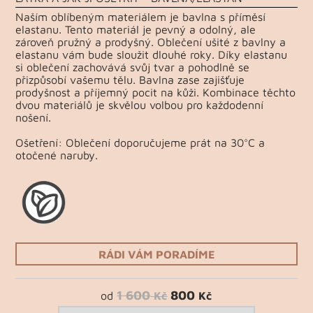
Naším oblíbeným materiálem je bavlna s příměsí
elastanu. Tento materiál je pevný a odolný, ale
zároveň pružný a prodyšný. Oblečení ušité z bavlny a
elastanu vám bude sloužit dlouhé roky. Díky elastanu
si oblečení zachovává svůj tvar a pohodlně se
přizpůsobí vašemu tělu. Bavlna zase zajišťuje
prodyšnost a příjemný pocit na kůži. Kombinace těchto
dvou materiálů je skvělou volbou pro každodenní
nošení.
Ošetření: Oblečení doporučujeme prát na 30°C a
otočené naruby.
RÁDI VÁM PORADÍME
1 600
800
od
Kč
Kč