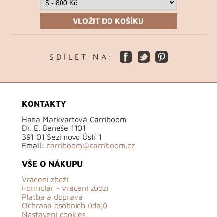
VLOŽIT DO KOŠÍKU
S D Í L E T N A :
KONTAKTY
Hana Markvartová Carriboom
Dr. E. Beneše 1101
391 01 Sezimovo Ústí 1
Email:
carriboom@carriboom.cz
VŠE O NÁKUPU
Vrácení zboží
Formulář - vrácení zboží
Platba a doprava
Ochrana osobních údajů
Nastavení cookies