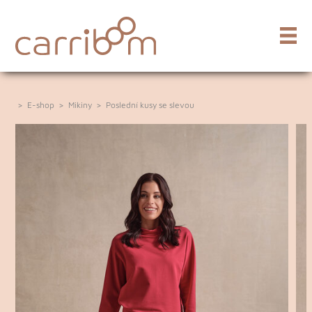
>
E-shop
>
Mikiny
>
Poslední kusy se slevou