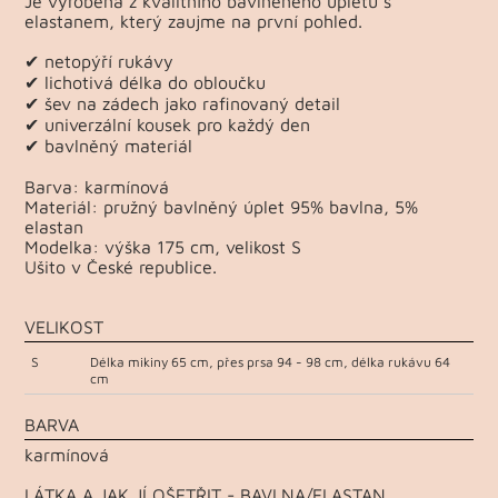
Je vyrobená z kvalitního bavlněného úpletu s
elastanem, který zaujme na první pohled.
✔ netopýří rukávy
✔ lichotivá délka do obloučku
✔ šev na zádech jako rafinovaný detail
✔ univerzální kousek pro každý den
✔ bavlněný materiál
Barva: karmínová
Materiál: pružný bavlněný úplet 95% bavlna, 5%
elastan
Modelka: výška 175 cm, velikost S
Ušito v České republice.
VELIKOST
S
Délka mikiny 65 cm, přes prsa 94 - 98 cm, délka rukávu 64
cm
BARVA
karmínová
LÁTKA A JAK JÍ OŠETŘIT - BAVLNA/ELASTAN