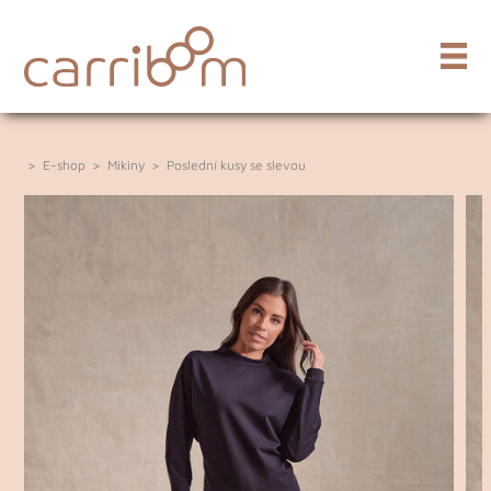
>
E-shop
>
Mikiny
>
Poslední kusy se slevou