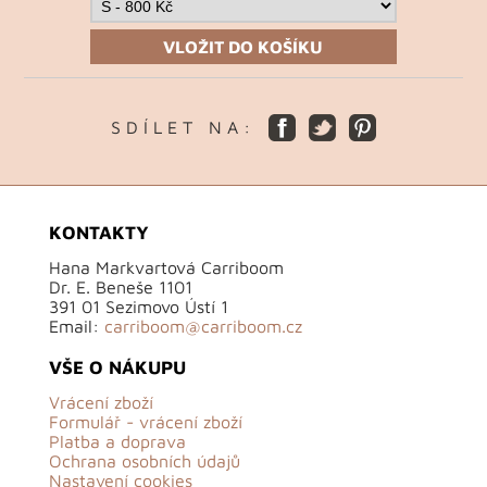
VLOŽIT DO KOŠÍKU
S D Í L E T N A :
KONTAKTY
Hana Markvartová Carriboom
Dr. E. Beneše 1101
391 01 Sezimovo Ústí 1
Email:
carriboom@carriboom.cz
VŠE O NÁKUPU
Vrácení zboží
Formulář - vrácení zboží
Platba a doprava
Ochrana osobních údajů
Nastavení cookies