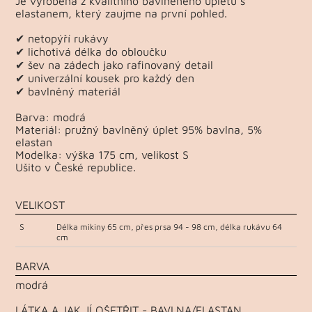
Je vyrobená z kvalitního bavlněného úpletu s
elastanem, který zaujme na první pohled.
✔ netopýří rukávy
✔ lichotivá délka do obloučku
✔ šev na zádech jako rafinovaný detail
✔ univerzální kousek pro každý den
✔ bavlněný materiál
Barva: modrá
Materiál: pružný bavlněný úplet 95% bavlna, 5%
elastan
Modelka: výška 175 cm, velikost S
Ušito v České republice.
VELIKOST
S
Délka mikiny 65 cm, přes prsa 94 - 98 cm, délka rukávu 64
cm
BARVA
modrá
LÁTKA A JAK JÍ OŠETŘIT - BAVLNA/ELASTAN