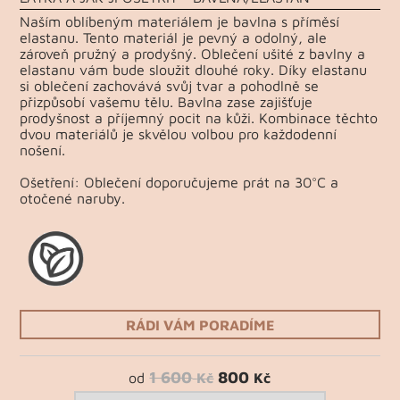
Naším oblíbeným materiálem je bavlna s příměsí
elastanu. Tento materiál je pevný a odolný, ale
zároveň pružný a prodyšný. Oblečení ušité z bavlny a
elastanu vám bude sloužit dlouhé roky. Díky elastanu
si oblečení zachovává svůj tvar a pohodlně se
přizpůsobí vašemu tělu. Bavlna zase zajišťuje
prodyšnost a příjemný pocit na kůži. Kombinace těchto
dvou materiálů je skvělou volbou pro každodenní
nošení.
Ošetření: Oblečení doporučujeme prát na 30°C a
otočené naruby.
RÁDI VÁM PORADÍME
1 600
800
od
Kč
Kč