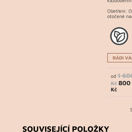
každodenní 
Ošetření: 
otočené na
RÁDI V
1 60
od
800
Kč
Kč
SOUVISEJÍCÍ POLOŽKY