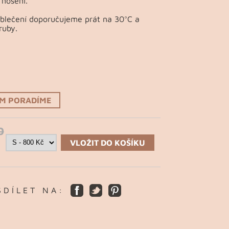
nošení.
Oblečení doporučujeme prát na 30°C a
ruby.
ÁM PORADÍME
0
VLOŽIT DO KOŠÍKU
S D Í L E T N A :