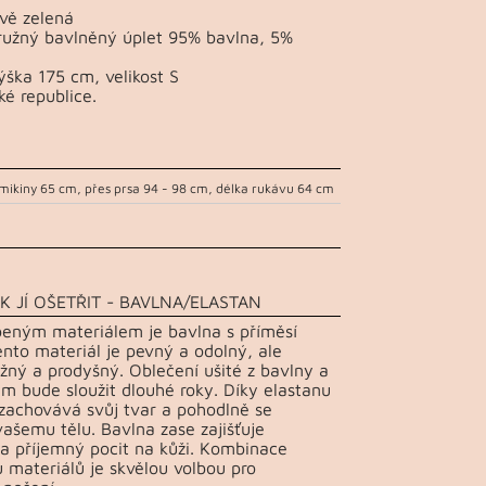
vě zelená
pružný bavlněný úplet 95% bavlna, 5%
ška 175 cm, velikost S
ké republice.
mikiny 65 cm, přes prsa 94 - 98 cm, délka rukávu 64 cm
K JÍ OŠETŘIT - BAVLNA/ELASTAN
beným materiálem je bavlna s příměsí
ento materiál je pevný a odolný, ale
žný a prodyšný. Oblečení ušité z bavlny a
m bude sloužit dlouhé roky. Díky elastanu
 zachovává svůj tvar a pohodlně se
vašemu tělu. Bavlna zase zajišťuje
a příjemný pocit na kůži. Kombinace
 materiálů je skvělou volbou pro