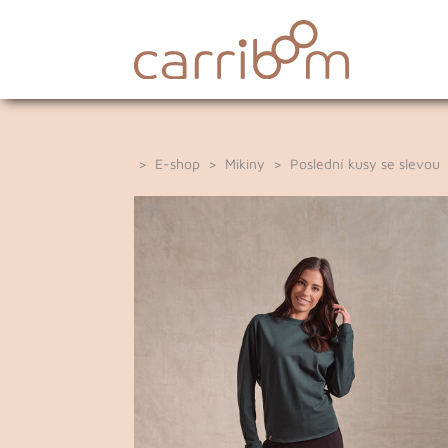
>
E-shop
>
Mikiny
>
Poslední kusy se slevou
>