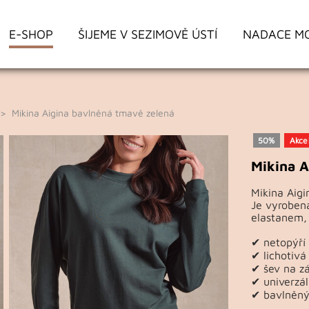
E-SHOP
ŠIJEME V SEZIMOVĚ ÚSTÍ
NADACE M
 Mikina Aigina bavlněná tmavě zelená
50%
Akce
Mikina A
Mikina Aigi
Je vyrobená
elastanem, 
✔ netopýří
✔ lichotivá
✔ šev na zá
✔ univerzál
✔ bavlněný