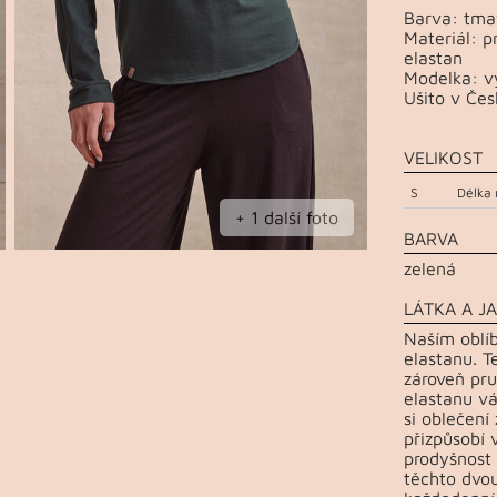
Barva: tma
Materiál: 
elastan
Modelka: vý
Ušito v Čes
VELIKOST
S
Délka 
+ 1 další foto
BARVA
zelená
LÁTKA A JA
Naším oblí
elastanu. T
zároveň pru
elastanu vá
si oblečení
přizpůsobí 
prodyšnost 
těchto dvou