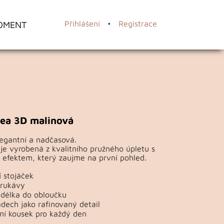
OMENT
Přihlášení
•
Registrace
ea 3D malinová
egantní a nadčasová.
je vyrobená z kvalitního pružného úpletu s
efektem, který zaujme na první pohled.
 stojáček
 rukávy
 délka do obloučku
dech jako rafinovaný detail
ní kousek pro každý den