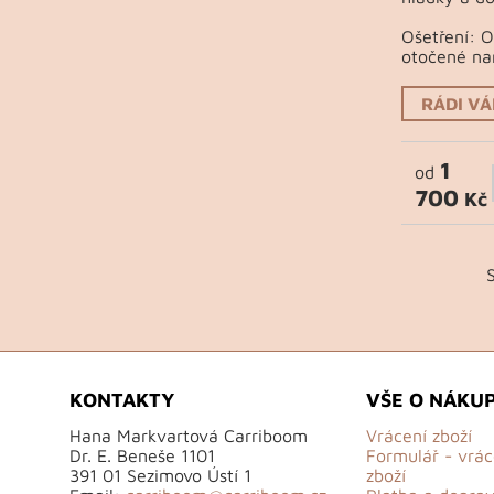
Ošetření: 
otočené na
RÁDI V
1
od
700
Kč
KONTAKTY
VŠE O NÁKU
Hana Markvartová Carriboom
Vrácení zboží
Dr. E. Beneše 1101
Formulář - vrác
391 01 Sezimovo Ústí 1
zboží