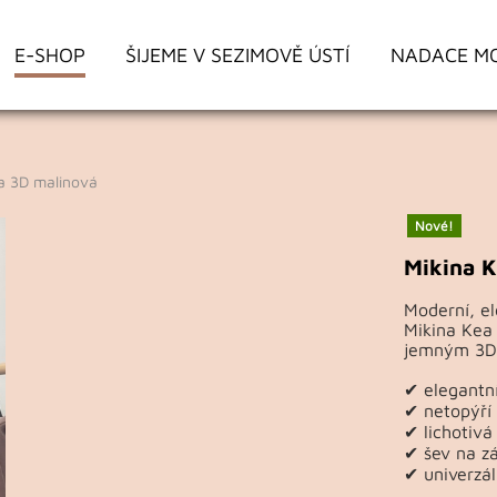
E-SHOP
ŠIJEME V SEZIMOVĚ ÚSTÍ
NADACE M
 3D malinová
Nové!
Mikina K
Moderní, el
Mikina Kea 
jemným 3D 
✔ elegantní
✔ netopýří
✔ lichotivá
✔ šev na zá
✔ univerzál