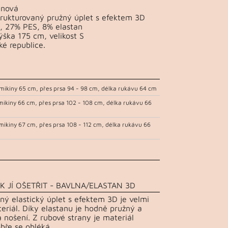
inová
trukturovaný pružný úplet s efektem 3D
, 27% PES, 8% elastan
ška 175 cm, velikost S
ké republice.
mikiny 65 cm, přes prsa 94 - 98 cm, délka rukávu 64 cm
mikiny 66 cm, přes prsa 102 - 108 cm, délka rukávu 66
mikiny 67 cm, přes prsa 108 - 112 cm, délka rukávu 66
K JÍ OŠETŘIT - BAVLNA/ELASTAN 3D
ný elastický úplet s efektem 3D je velmi
teriál. Díky elastanu je hodně pružný a
 nošení. Z rubové strany je materiál
bře se obléká.