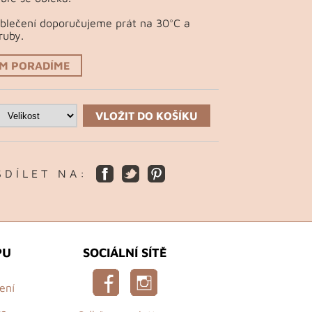
Oblečení doporučujeme prát na 30°C a
ruby.
ÁM PORADÍME
VLOŽIT DO KOŠÍKU
S D Í L E T N A :
PU
SOCIÁLNÍ SÍTĚ
ení