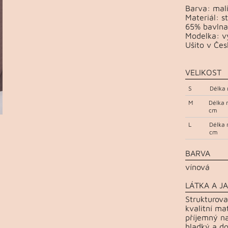
Barva: mal
Materiál: s
65% bavlna
Modelka: vý
Ušito v Čes
VELIKOST
S
Délka 
M
Délka 
cm
L
Délka 
cm
BARVA
vínová
LÁTKA A JA
Strukturova
kvalitní ma
příjemný na
hladký a do