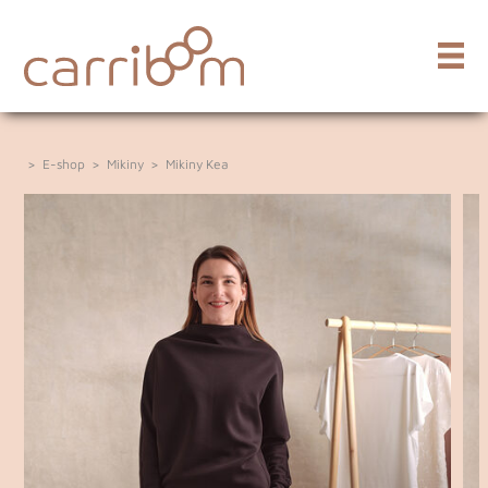
>
E-shop
>
Mikiny
>
Mikiny Kea