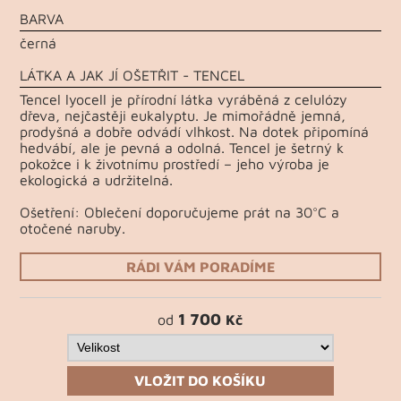
BARVA
černá
LÁTKA A JAK JÍ OŠETŘIT - TENCEL
Tencel lyocell je přírodní látka vyráběná z celulózy
dřeva, nejčastěji eukalyptu. Je mimořádně jemná,
prodyšná a dobře odvádí vlhkost. Na dotek připomíná
hedvábí, ale je pevná a odolná. Tencel je šetrný k
pokožce i k životnímu prostředí – jeho výroba je
ekologická a udržitelná.
Ošetření: Oblečení doporučujeme prát na 30°C a
otočené naruby.
RÁDI VÁM PORADÍME
1 700
od
Kč
VLOŽIT DO KOŠÍKU