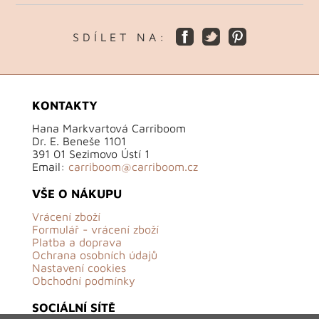
S D Í L E T N A :
KONTAKTY
Hana Markvartová Carriboom
Dr. E. Beneše 1101
391 01 Sezimovo Ústí 1
Email:
carriboom@carriboom.cz
VŠE O NÁKUPU
Vrácení zboží
Formulář - vrácení zboží
Platba a doprava
Ochrana osobních údajů
Nastavení cookies
Obchodní podmínky
SOCIÁLNÍ SÍTĚ