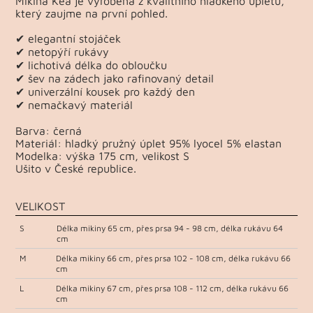
Mikina Kea je vyrobená z kvalitního hladkého úpletu,
který zaujme na první pohled.
✔ elegantní stojáček
✔ netopýří rukávy
✔ lichotivá délka do obloučku
✔ šev na zádech jako rafinovaný detail
✔ univerzální kousek pro každý den
✔ nemačkavý materiál
Barva: černá
Materiál: hladký pružný úplet 95% lyocel 5% elastan
Modelka: výška 175 cm, velikost S
Ušito v České republice.
VELIKOST
S
Délka mikiny 65 cm, přes prsa 94 - 98 cm, délka rukávu 64
cm
M
Délka mikiny 66 cm, přes prsa 102 - 108 cm, délka rukávu 66
cm
L
Délka mikiny 67 cm, přes prsa 108 - 112 cm, délka rukávu 66
cm