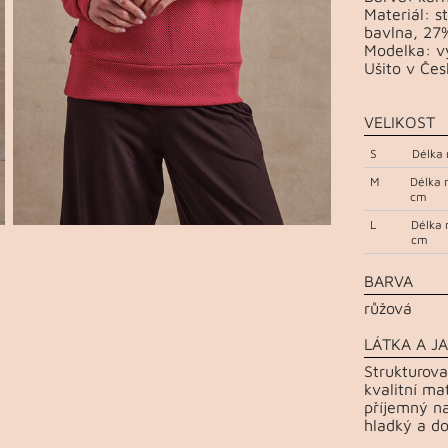
Materiál: s
bavlna, 27
Modelka: vý
Ušito v Čes
VELIKOST
S
Délka 
M
Délka 
cm
L
Délka 
cm
BARVA
růžová
LÁTKA A JA
Strukturova
kvalitní ma
příjemný na
hladký a do