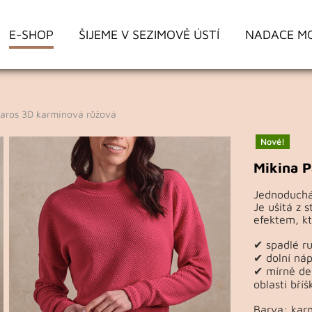
E-SHOP
ŠIJEME V SEZIMOVĚ ÚSTÍ
NADACE M
aros 3D karmínová růžová
Nové!
Mikina P
Jednoduchá
Je ušitá z 
efektem, kt
✔ spadlé r
✔ dolní náp
✔ mírně del
oblasti bříš
Barva: kar