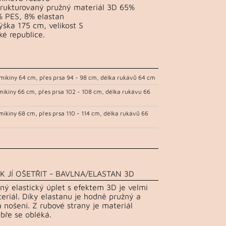
trukturovaný pružný materiál 3D 65%
% PES, 8% elastan
ška 175 cm, velikost S
ké republice.
mikiny 64 cm, přes prsa 94 - 98 cm, délka rukávů 64 cm
mikiny 66 cm, přes prsa 102 - 108 cm, délka rukávu 66
mikiny 68 cm, přes prsa 110 - 114 cm, délka rukávů 66
K JÍ OŠETŘIT - BAVLNA/ELASTAN 3D
ný elastický úplet s efektem 3D je velmi
teriál. Díky elastanu je hodně pružný a
 nošení. Z rubové strany je materiál
bře se obléká.