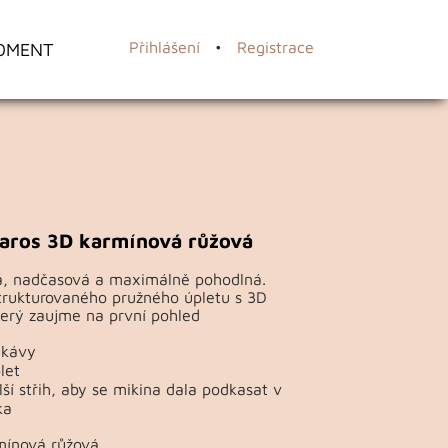
OMENT
Přihlášení
•
Registrace
aros 3D karmínová růžová
, nadčasová a maximálně pohodlná.
strukturovaného pružného úpletu s 3D
erý zaujme na první pohled
ukávy
let
ší střih, aby se mikina dala podkasat v
ka
mínová růžová