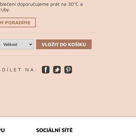
Oblečení doporučujeme prát na 30°C a
ruby.
ÁM PORADÍME
VLOŽIT DO KOŠÍKU
S D Í L E T N A :
PU
SOCIÁLNÍ SÍTĚ