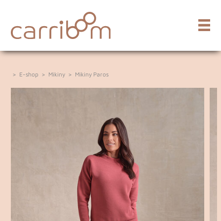
>
E-shop
>
Mikiny
>
Mikiny Paros