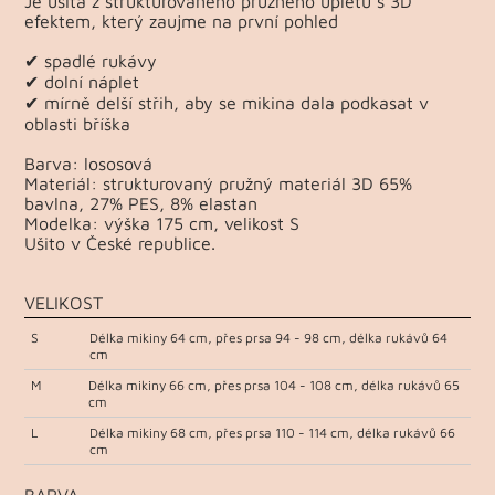
Je ušitá z strukturovaného pružného úpletu s 3D
efektem, který zaujme na první pohled
✔ spadlé rukávy
✔ dolní náplet
✔ mírně delší střih, aby se mikina dala podkasat v
oblasti bříška
Barva: lososová
Materiál: strukturovaný pružný materiál 3D 65%
bavlna, 27% PES, 8% elastan
Modelka: výška 175 cm, velikost S
Ušito v České republice.
VELIKOST
S
Délka mikiny 64 cm, přes prsa 94 - 98 cm, délka rukávů 64
cm
M
Délka mikiny 66 cm, přes prsa 104 - 108 cm, délka rukávů 65
cm
L
Délka mikiny 68 cm, přes prsa 110 - 114 cm, délka rukávů 66
cm
BARVA