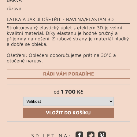
růžová
LÁTKA A JAK JÍ OŠETŘIT - BAVLNA/ELASTAN 3D
Strukturovaný elastický úplet s efektem 3D je velmi
kvalitní materiál. Díky elastanu je hodně pružný a
příjemný na nošení. Z rubové strany je materiál hladký
a dobře se obléká.
Ošetření: Oblečení doporučujeme prát na 30°C a
otočené naruby.
RÁDI VÁM PORADÍME
1 700
od
Kč
VLOŽIT DO KOŠÍKU
S D Í L E T N A :