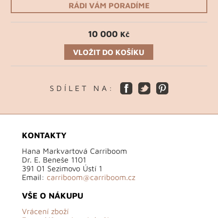
RÁDI VÁM PORADÍME
10 000
Kč
VLOŽIT DO KOŠÍKU
S D Í L E T N A :
KONTAKTY
Hana Markvartová Carriboom
Dr. E. Beneše 1101
391 01 Sezimovo Ústí 1
Email:
carriboom@carriboom.cz
VŠE O NÁKUPU
Vrácení zboží