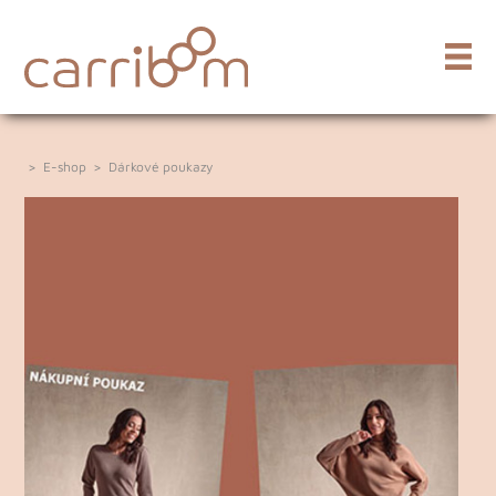
>
E-shop
>
Dárkové poukazy