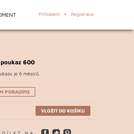
OMENT
Přihlášení
•
Registrace
 poukaz 600
ukazu je 6 měsíců.
ÁM PORADÍME
VLOŽIT DO KOŠÍKU
S D Í L E T N A :