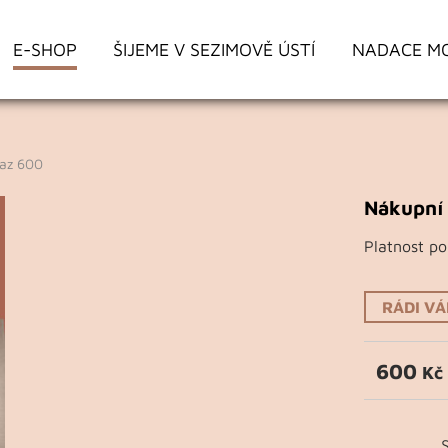
E-SHOP
ŠIJEME V SEZIMOVĚ ÚSTÍ
NADACE M
az 600
Nákupní
Platnost po
RÁDI V
600
Kč