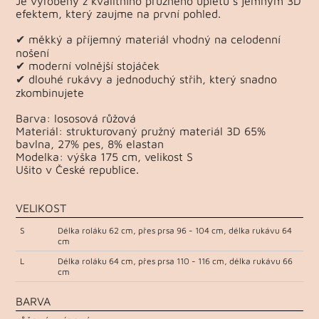
Je vyrobený z kvalitního pružného úpletu s jemným 3D
efektem, který zaujme na první pohled.
✔ měkký a příjemný materiál vhodný na celodenní
nošení
✔ moderní volnější stojáček
✔ dlouhé rukávy a jednoduchý střih, který snadno
zkombinujete
Barva: lososová růžová
Materiál: strukturovaný pružný materiál 3D 65%
bavlna, 27% pes, 8% elastan
Modelka: výška 175 cm, velikost S
Ušito v České republice.
VELIKOST
S
Délka roláku 62 cm, přes prsa 96 - 104 cm, délka rukávu 64
cm
L
Délka roláku 64 cm, přes prsa 110 - 116 cm, délka rukávu 66
cm
BARVA