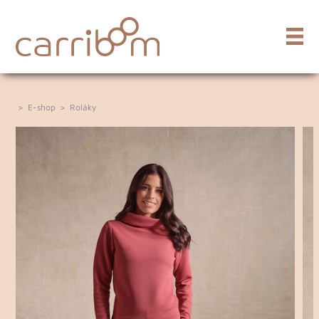
>
E-shop
>
Roláky