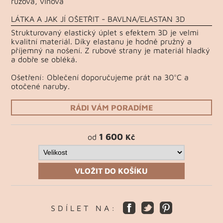
růžová, vínová
LÁTKA A JAK JÍ OŠETŘIT - BAVLNA/ELASTAN 3D
Strukturovaný elastický úplet s efektem 3D je velmi
kvalitní materiál. Díky elastanu je hodně pružný a
příjemný na nošení. Z rubové strany je materiál hladký
a dobře se obléká.
Ošetření: Oblečení doporučujeme prát na 30°C a
otočené naruby.
RÁDI VÁM PORADÍME
1 600
od
Kč
VLOŽIT DO KOŠÍKU
S D Í L E T N A :