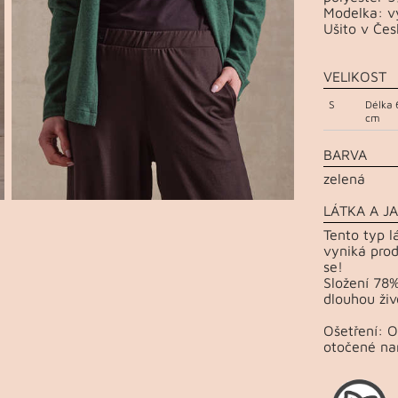
Modelka: vý
Ušito v Čes
VELIKOST
S
Délka 
cm
BARVA
zelená
LÁTKA A JA
Tento typ l
vyniká prod
se!
Složení 78%
dlouhou živ
Ošetření: 
otočené na