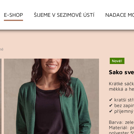
E-SHOP
ŠIJEME V SEZIMOVĚ ÚSTÍ
NADACE M
né
Nové!
Sako sve
Krátké sáčko
měkká a he
✔ kratší stř
✔ bez zapí
✔ příjemný
Barva: zel
Materiál: p
polyester 5