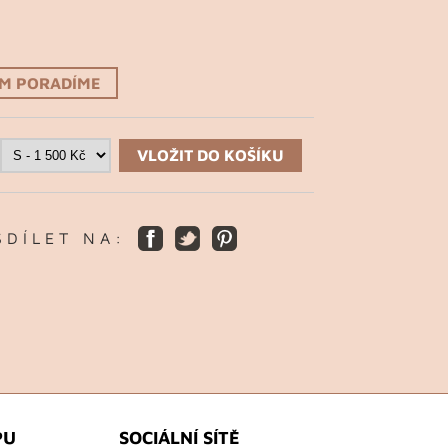
ÁM PORADÍME
VLOŽIT DO KOŠÍKU
S D Í L E T N A :
PU
SOCIÁLNÍ SÍTĚ