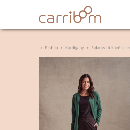
>
E-shop
>
Kardigany
> Sako svetříkové zele