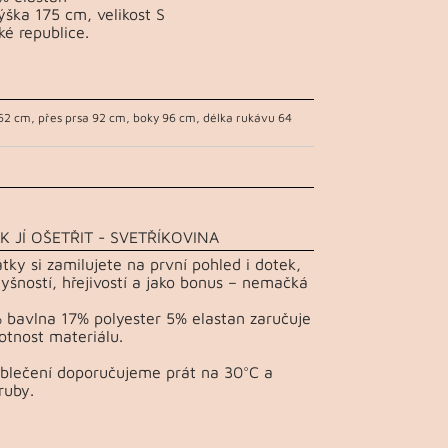
ška 175 cm, velikost S
ké republice.
62 cm, přes prsa 92 cm, boky 96 cm, délka rukávu 64
K JÍ OŠETŘIT - SVETŘÍKOVINA
átky si zamilujete na první pohled i dotek,
yšností, hřejivostí a jako bonus – nemačká
 bavlna 17% polyester 5% elastan zaručuje
otnost materiálu.
Oblečení doporučujeme prát na 30°C a
ruby.