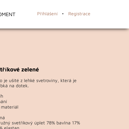
OMENT
Přihlášení
•
Registrace
tříkové zelené
 je ušité z lehké svetroviny, která je
bká na dotek.
ih
nání
 materiál
ená
ružný svetříkový úplet 78% bavlna 17%
% elastan