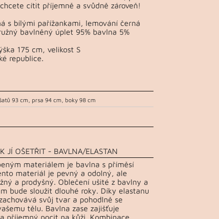
 chcete cítit příjemně a svůdně zároveň!
á s bílými pařížankami, lemování černá
pružný bavlněný úplet 95% bavlna 5%
ška 175 cm, velikost S
ké republice.
šatů 93 cm, prsa 94 cm, boky 98 cm
K JÍ OŠETŘIT - BAVLNA/ELASTAN
beným materiálem je bavlna s příměsí
ento materiál je pevný a odolný, ale
žný a prodyšný. Oblečení ušité z bavlny a
m bude sloužit dlouhé roky. Díky elastanu
 zachovává svůj tvar a pohodlně se
vašemu tělu. Bavlna zase zajišťuje
a příjemný pocit na kůži. Kombinace