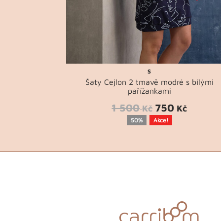
S
Šaty Cejlon 2 tmavě modré s bílými
pařížankami
1 500
750
Kč
Kč
50%
Akce!