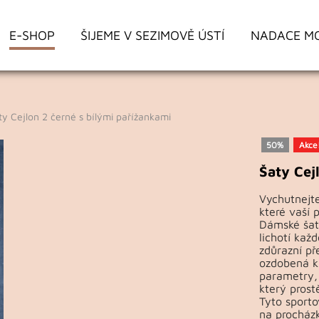
E-SHOP
ŠIJEME V SEZIMOVĚ ÚSTÍ
NADACE M
 Cejlon 2 černé s bílými pařížankami
50%
Akce
Šaty Cej
Vychutnejte
které vaší 
Dámské šat
lichotí kaž
zdůrazní př
ozdobená kn
parametry, 
který prost
Tyto sporto
na procházk