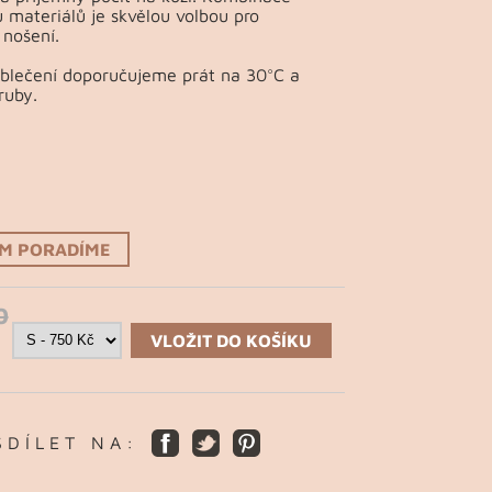
 materiálů je skvělou volbou pro
nošení.
Oblečení doporučujeme prát na 30°C a
ruby.
ÁM PORADÍME
0
VLOŽIT DO KOŠÍKU
S D Í L E T N A :