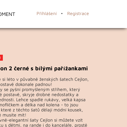
OMENT
Přihlášení
•
Registrace
!
lon 2 černé s bílými pařížankami
 si léto v půvabně ženských šatech Cejlon,
postavě dokonale padnou!
y se pyšní promyšleným střihem, který
dé postavě, skryje drobné nedostatky a
ednosti. Lehce spadlé rukávy, velká kapsa
oflíčkem a délka nad kolena - to jsou
které z těchto šatů dělají módní kousek,
ě musíte mít!
vně-elegantní šaty Cejlon si můžete vzít
u s dětmi, na rande i do kanceláře, prostě