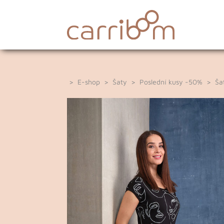
>
E-shop
>
Šaty
>
Poslední kusy -50%
> Šaty