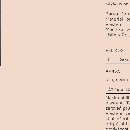
kdykoliv se
Barva: čern
Materiál: 
elastan
Modelka: vý
Ušito v Čes
VELIKOST
S
Délka 
BARVA
bílá, černá
LÁTKA A JA
Naším oblí
elastanu. T
zároveň pru
elastanu vá
si oblečení
přizpůsobí 
prodyšnost 