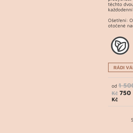
těchto dvou
každodenní 
Ošetření: 
otočené na
RÁDI V
1 50
od
750
Kč
Kč