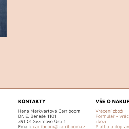
KONTAKTY
VŠE O NÁKU
Hana Markvartová Carriboom
Vrácení zboží
Dr. E. Beneše 1101
Formulář - vrác
391 01 Sezimovo Ústí 1
zboží
Email:
carriboom@carriboom.cz
Platba a dopra