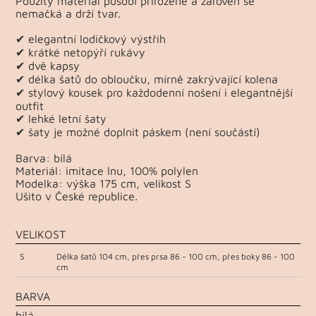
Použitý materiál působí přirozeně a zároveň se
nemačká a drží tvar.
✔ elegantní lodičkový výstřih
✔ krátké netopýří rukávy
✔ dvě kapsy
✔ délka šatů do obloučku, mírně zakrývající kolena
✔ stylový kousek pro každodenní nošení i elegantnější
outfit
✔ lehké letní šaty
✔ šaty je možné doplnit páskem (není součástí)
Barva: bílá
Materiál: imitace lnu, 100% polylen
Modelka: výška 175 cm, velikost S
Ušito v České republice.
VELIKOST
S
Délka šatů 104 cm, přes prsa 86 - 100 cm, přes boky 86 - 100
cm
BARVA
bílá