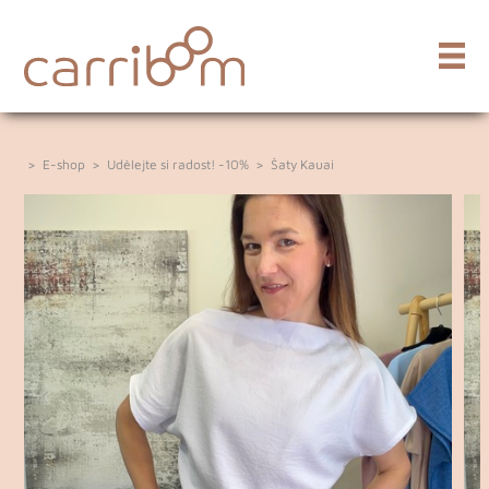
>
E-shop
>
Udělejte si radost! -10%
>
Šaty Kauai