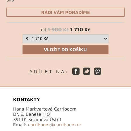
RÁDI VÁM PORADÍME
1 900
1 710
od
Kč
Kč
VLOŽIT DO KOŠÍKU
S D Í L E T N A :
KONTAKTY
Hana Markvartová Carriboom
Dr. E. Beneše 1101
391 01 Sezimovo Ústí 1
Email:
carriboom@carriboom.cz