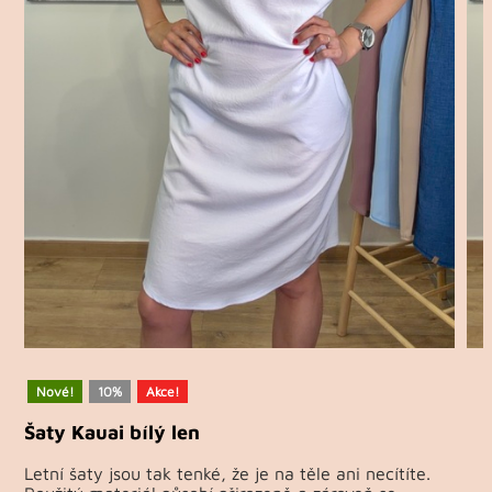
Nové!
10%
Akce!
Šaty Kauai bílý len
Letní šaty jsou tak tenké, že je na těle ani necítíte.