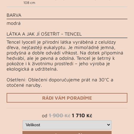
108 cm
BARVA
modrá
LÁTKA A JAK JÍ OŠETŘIT - TENCEL
Tencel lyocell je přírodní látka vyráběná z celulózy
dřeva, nejčastěji eukalyptu. Je mimořádně jemná,
prodyšná a dobře odvádí vlhkost. Na dotek připomíná
hedvábí, ale je pevná a odolná. Tencel je šetrný k
pokožce i k životnímu prostředí – jeho výroba je
ekologická a udržitelná.
Ošetření: Oblečení doporučujeme prát na 30°C a
otočené naruby.
RÁDI VÁM PORADÍME
1 900
1 710
od
Kč
Kč