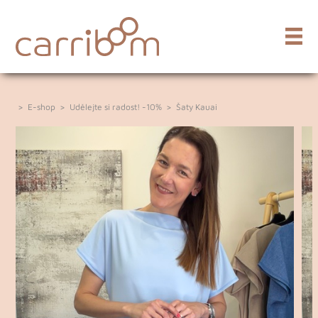
>
E-shop
>
Udělejte si radost! -10%
>
Šaty Kauai