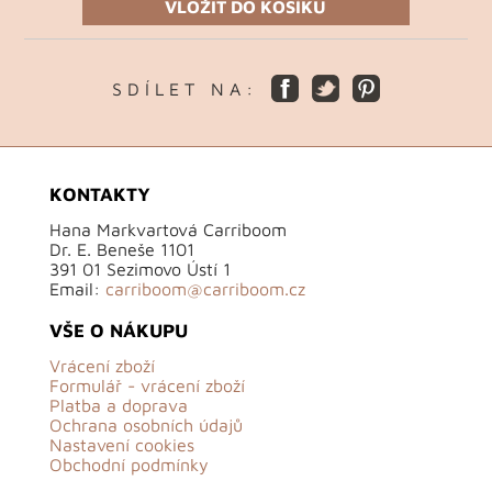
VLOŽIT DO KOŠÍKU
S D Í L E T N A :
KONTAKTY
Hana Markvartová Carriboom
Dr. E. Beneše 1101
391 01 Sezimovo Ústí 1
Email:
carriboom@carriboom.cz
VŠE O NÁKUPU
Vrácení zboží
Formulář - vrácení zboží
Platba a doprava
Ochrana osobních údajů
Nastavení cookies
Obchodní podmínky