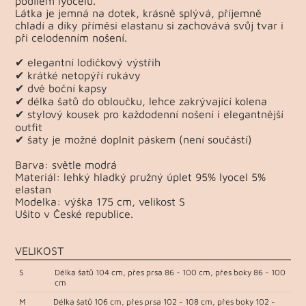
podílem lyocelu.
Látka je jemná na dotek, krásně splývá, příjemně
chladí a díky příměsi elastanu si zachovává svůj tvar i
při celodenním nošení.
✔ elegantní lodičkový výstřih
✔ krátké netopýří rukávy
✔ dvě boční kapsy
✔ délka šatů do obloučku, lehce zakrývající kolena
✔ stylový kousek pro každodenní nošení i elegantnější
outfit
✔ šaty je možné doplnit páskem (není součástí)
Barva: světle modrá
Materiál: lehký hladký pružný úplet 95% lyocel 5%
elastan
Modelka: výška 175 cm, velikost S
Ušito v České republice.
VELIKOST
S
Délka šatů 104 cm, přes prsa 86 - 100 cm, přes boky 86 - 100
cm
M
Délka šatů 106 cm, přes prsa 102 - 108 cm, přes boky 102 -