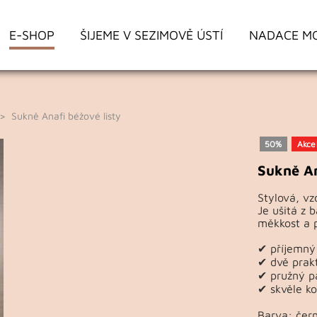
E-SHOP
ŠIJEME V SEZIMOVĚ ÚSTÍ
NADACE M
 Sukně Anafi béžové listy
50%
Akce
Sukně An
Stylová, v
Je ušitá z 
měkkost a p
✔ příjemný
✔ dvě prak
✔ pružný p
✔ skvěle ko
Barva: čer