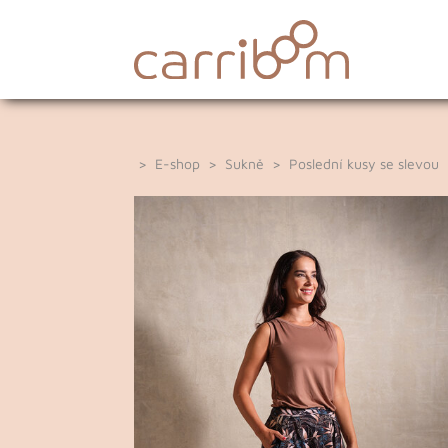
>
E-shop
>
Sukně
>
Poslední kusy se slevou
>