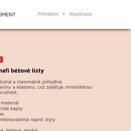
OMENT
Přihlášení
•
Registrace
!
afi béžové listy
zdušná a maximálně pohodlná.
bavlny a elastanu, což zajišťuje mimořádnou
ružnost.
 materiál
tické kapsy
as
mbinovatelná napříč styly
ná, béžová, modrá