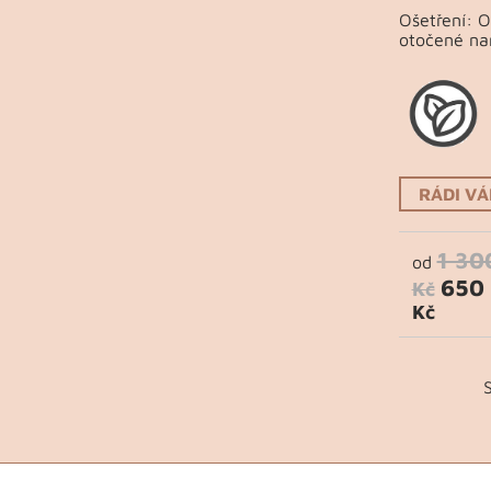
Ošetření: 
otočené na
RÁDI V
1 30
od
650
Kč
Kč