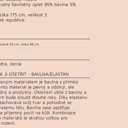
pružný bavlněný úplet 95% bavlna 5%
ška 175 cm, velikost S
ké republice.
sukně 55 cm, boky 98 cm
drá, černá
K JÍ OŠETŘIT - BAVLNA/ELASTAN
beným materiálem je bavlna s příměsí
ento materiál je pevný a odolný, ale
žný a prodyšný. Oblečení ušité z bavlny a
m bude sloužit dlouhé roky. Díky elastanu
 zachovává svůj tvar a pohodlně se
vašemu tělu. Bavlna zase zajišťuje
a příjemný pocit na kůži. Kombinace
 materiálů je skvělou volbou pro
nošení.