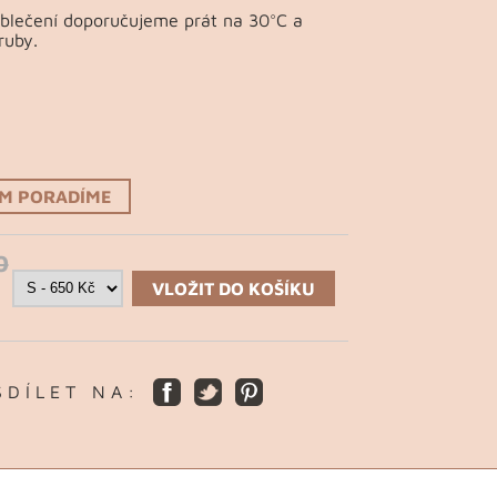
Oblečení doporučujeme prát na 30°C a
ruby.
ÁM PORADÍME
0
VLOŽIT DO KOŠÍKU
S D Í L E T N A :