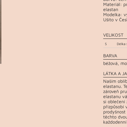
Materiál: 
elastan
Modelka: vý
Ušito v Čes
VELIKOST
S
Délka 
BARVA
béžová, mo
LÁTKA A JA
Naším oblí
elastanu. T
zároveň pru
elastanu vá
si oblečení
přizpůsobí 
prodyšnost 
těchto dvou
každodenní 