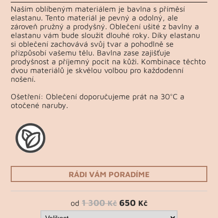
Naším oblíbeným materiálem je bavlna s příměsí
elastanu. Tento materiál je pevný a odolný, ale
zároveň pružný a prodyšný. Oblečení ušité z bavlny a
elastanu vám bude sloužit dlouhé roky. Díky elastanu
si oblečení zachovává svůj tvar a pohodlně se
přizpůsobí vašemu tělu. Bavlna zase zajišťuje
prodyšnost a příjemný pocit na kůži. Kombinace těchto
dvou materiálů je skvělou volbou pro každodenní
nošení.
Ošetření: Oblečení doporučujeme prát na 30°C a
otočené naruby.
RÁDI VÁM PORADÍME
1 300
650
od
Kč
Kč