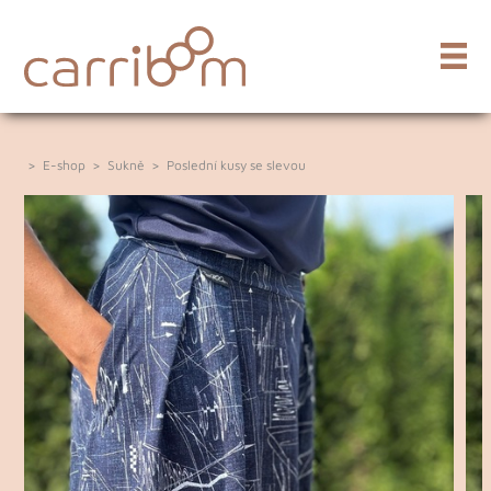
>
E-shop
>
Sukně
>
Poslední kusy se slevou