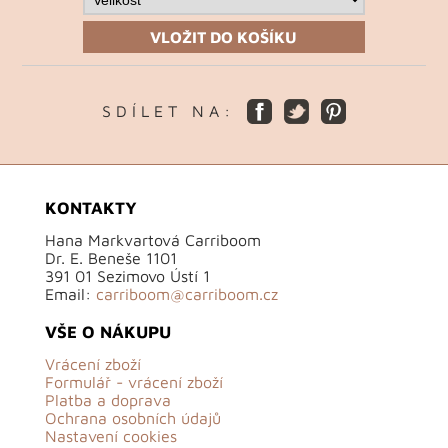
VLOŽIT DO KOŠÍKU
S D Í L E T N A :
KONTAKTY
Hana Markvartová Carriboom
Dr. E. Beneše 1101
391 01 Sezimovo Ústí 1
Email:
carriboom@carriboom.cz
VŠE O NÁKUPU
Vrácení zboží
Formulář - vrácení zboží
Platba a doprava
Ochrana osobních údajů
Nastavení cookies