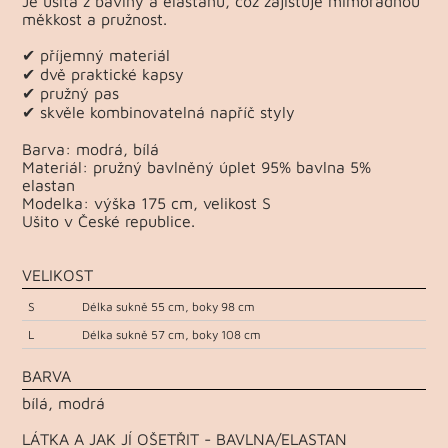
Je ušitá z bavlny a elastanu, což zajišťuje mimořádnou
měkkost a pružnost.
✔ příjemný materiál
✔ dvě praktické kapsy
✔ pružný pas
✔ skvěle kombinovatelná napříč styly
Barva: modrá, bílá
Materiál: pružný bavlněný úplet 95% bavlna 5%
elastan
Modelka: výška 175 cm, velikost S
Ušito v České republice.
VELIKOST
S
Délka sukně 55 cm, boky 98 cm
L
Délka sukně 57 cm, boky 108 cm
BARVA
bílá, modrá
LÁTKA A JAK JÍ OŠETŘIT - BAVLNA/ELASTAN