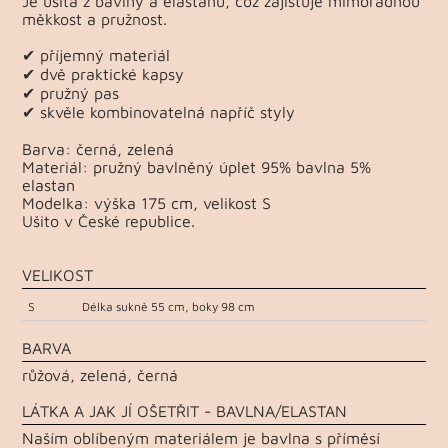
Je ušitá z bavlny a elastanu, což zajišťuje mimořádnou
měkkost a pružnost.
✔ příjemný materiál
✔ dvě praktické kapsy
✔ pružný pas
✔ skvěle kombinovatelná napříč styly
Barva: černá, zelená
Materiál: pružný bavlněný úplet 95% bavlna 5%
elastan
Modelka: výška 175 cm, velikost S
Ušito v České republice.
VELIKOST
S
Délka sukně 55 cm, boky 98 cm
BARVA
růžová, zelená, černá
LÁTKA A JAK JÍ OŠETŘIT - BAVLNA/ELASTAN
Naším oblíbeným materiálem je bavlna s příměsí