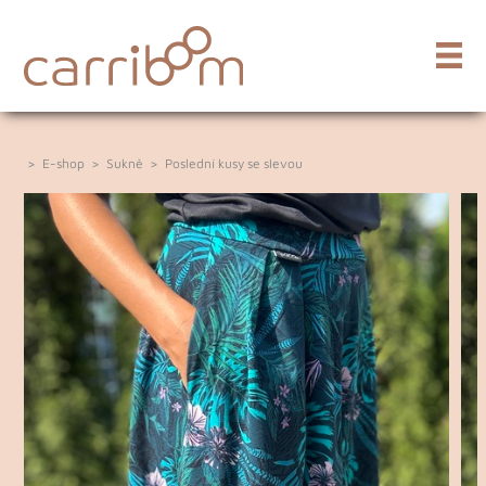
>
E-shop
>
Sukně
>
Poslední kusy se slevou