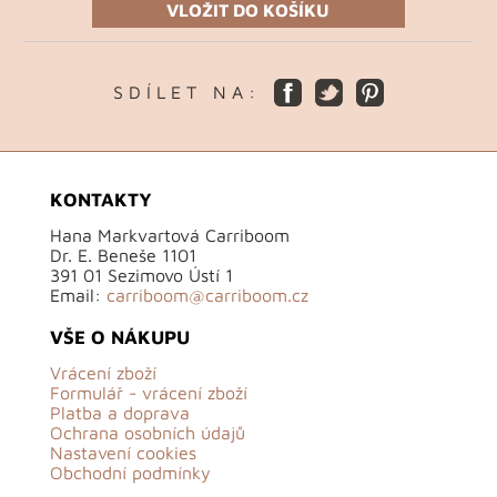
VLOŽIT DO KOŠÍKU
S D Í L E T N A :
KONTAKTY
Hana Markvartová Carriboom
Dr. E. Beneše 1101
391 01 Sezimovo Ústí 1
Email:
carriboom@carriboom.cz
VŠE O NÁKUPU
Vrácení zboží
Formulář - vrácení zboží
Platba a doprava
Ochrana osobních údajů
Nastavení cookies
Obchodní podmínky