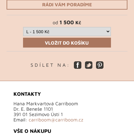
RÁDI VÁM PORADÍME
1 500
od
Kč
VLOŽIT DO KOŠÍKU
S D Í L E T N A :
KONTAKTY
Hana Markvartová Carriboom
Dr. E. Beneše 1101
391 01 Sezimovo Ústí 1
Email:
carriboom@carriboom.cz
VŠE O NÁKUPU