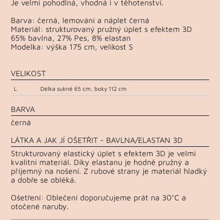
Je velmi pohodlná, vhodná i v těhotenství.
Barva: černá, lemování a náplet černá
Materiál: strukturovaný pružný úplet s efektem 3D
65% bavlna, 27% Pes, 8% elastan
Modelka: výška 175 cm, velikost S
VELIKOST
L
Délka sukně 65 cm, boky 112 cm
BARVA
černá
LÁTKA A JAK JÍ OŠETŘIT - BAVLNA/ELASTAN 3D
Strukturovaný elastický úplet s efektem 3D je velmi
kvalitní materiál. Díky elastanu je hodně pružný a
příjemný na nošení. Z rubové strany je materiál hladký
a dobře se obléká.
Ošetření: Oblečení doporučujeme prát na 30°C a
otočené naruby.