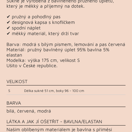
Sukně je vyrobena z bavlněného pružného úpletu,
který je měkký a příjemný na dotek.
✔ pružný a pohodlný pas
✔ designová kapsa s knoflíčkem
✔ spodní náplet
✔ měkký materiál, který drží tvar
Barva: modrá s bílým písmem, lemování a pas červená
Materiál: pružný bavlněný úplet 95% bavlna 5%
elastan
Modelka: výška 175 cm, velikost S
Ušito v České republice.
VELIKOST
S
Délka sukně 51 cm, boky 96 - 100 cm
BARVA
bílá, červená, modrá
LÁTKA A JAK JÍ OŠETŘIT - BAVLNA/ELASTAN
Naším oblíbeným materiálem je bavlna s příměsí