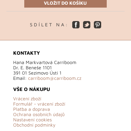
VLOŽIT DO KOŠÍKU
S D Í L E T N A :
KONTAKTY
Hana Markvartová Carriboom
Dr. E. Beneše 1101
391 01 Sezimovo Ústí 1
Email:
carriboom@carriboom.cz
VŠE O NÁKUPU
Vrácení zboží
Formulář - vrácení zboží
Platba a doprava
Ochrana osobních údajů
Nastavení cookies
Obchodní podmínky